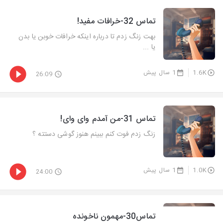
تماس 32-خرافات مفید!
بهت زنگ زدم تا درباره اینکه خرافات خوبن یا بدن
یا ...
1.6K
1 سال پیش
26:09
تماس 31-من آمدم وای وای!
زنگ زدم فوت کنم ببینم هنوز گوشی دستته ؟
1.0K
1 سال پیش
24:00
تماس30-مهمون ناخونده