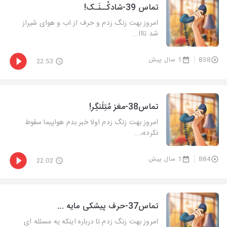
تماس 39-شادکُــنَـک!
امروز بهت زنگ زدم و حرف از اب و هوای شیراز
شد تااا...
838
1 سال پیش
22:53
تماس38-مغز مُتِلَنگِر!
امروز بهت زنگ زدم اولا خبر بدم هواپیما سقوط
نکرده،...
884
1 سال پیش
22:02
تماس37-حرف پیشکی مایه ...
امروز بهت زنگ زدم تا درباره اینکه یه مسئله ای