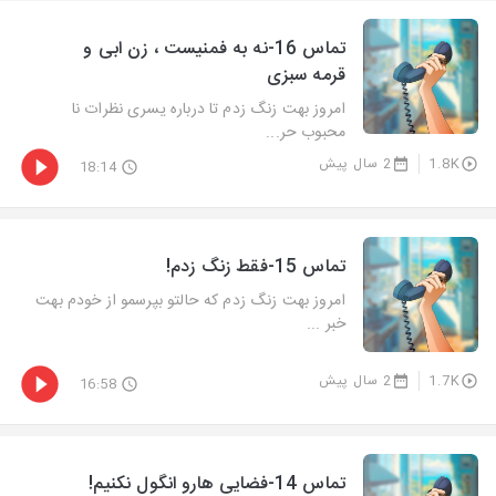
تماس 16-نه به فمنیست ، زن ابی و
قرمه سبزی
امروز بهت زنگ زدم تا درباره یسری نظرات نا
محبوب حر...
1.8K
2 سال پیش
18:14
تماس 15-فقط زنگ زدم!
امروز بهت زنگ زدم که حالتو بپرسمو از خودم بهت
خبر ...
1.7K
2 سال پیش
16:58
تماس 14-فضایی هارو انگول نکنیم!