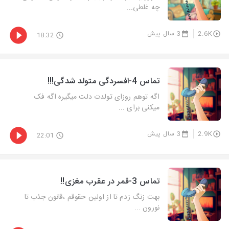
چه غلطی...
2.6K
3 سال پیش
18:32
تماس 4-افسردگی متولد شدگی!!!
اگه توهم روزای تولدت دلت میگیره اگه فک
میکنی برای ...
2.9K
3 سال پیش
22:01
تماس 3-قمر در عقرب مغزی!!
بهت زنگ زدم تا از اولین حقوقم ،قانون جذب تا
نورون ...