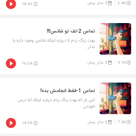
3.4K
3 سال پیش
18:43
تماس 2-تف تو شانس!!!
بهت زنگ زدم تا درباره اینکه شانس وجود داره یا
ندار...
4.1K
3 سال پیش
16:54
تماس 1-فقط انجامش بده!
این بار که بهت زنگ زدم درباره اینکه آیا درس
خوندن ...
7.5K
3 سال پیش
14:59