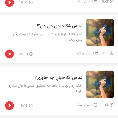
5.0K
1 سال پیش
19:02
تماس 34-دیدی دی دی؟!
این هفته هیچ چیز علمی ای ندارم که بهت بگم
پس زنگ ز...
603
1 سال پیش
24:18
تماس 33-میانِ چه خاوری؟
زنگ زدم بهت تا باهم یه تحقیق علمی باحال درباره
طوط...
1.0K
1 سال پیش
19:13