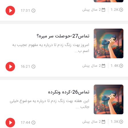
1.2K
2 سال پیش
17:31
تماس27-حوصلت سر میره؟
امروز بهت زنگ زدم تا درباره یه مفهوم عجیب به
اسم ب...
1.4K
2 سال پیش
16:21
تماس26-کرده ونکرده
این هفته بهت زنگ زدم تا درباره یه موضوع خیلی
جالب ...
1.3K
2 سال پیش
17:44