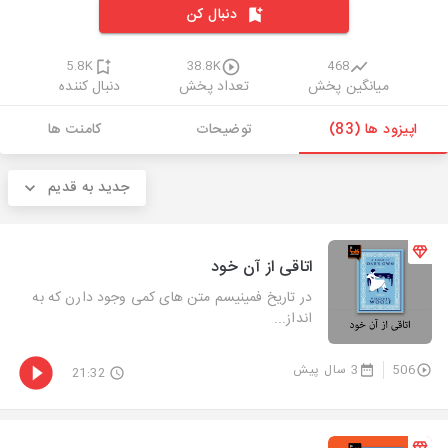
دنبال کن
5.8K
38.8K
468
میانگین پخش
تعداد پخش
دنبال کننده
اپیزود ها (83)
توضیحات
کامنت ها
جدید به قدیم
اتاقی از آن خود
در تاریخ فمینیسم متن های کمی وجود دارن که به
انداز...
506
3 سال پیش
21:32