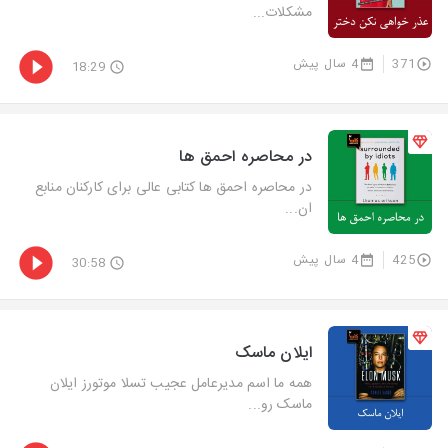
مشکلات...
371
4 سال پیش
18:29
در محاصره احمق ها
در محاصره احمق ها کتابی عالی برای کارکنان منابع
ان...
425
4 سال پیش
30:58
ایلان ماسک
همه ما اسم مدیرعامل عجیب تسلا موتورز ایلان
ماسک رو...