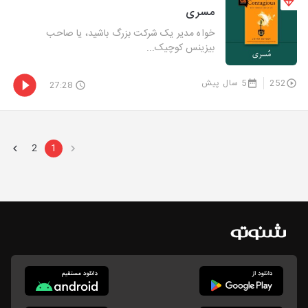
مسری
خواه مدیر یک شرکت بزرگ باشید، یا صاحب
بیزینس کوچیک...
252
5 سال پیش
27:28
2
1