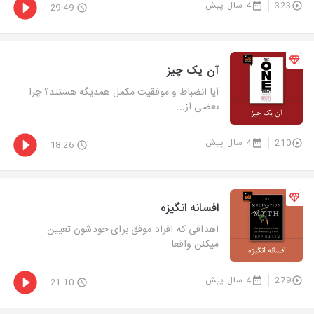
323
4 سال پیش
29:49
آن یک چیز
آیا انضباط و موفقیت مکمل همدیگه هستند؟ چرا
بعضی از...
210
4 سال پیش
18:26
افسانه‌ انگیزه
اهدافی که افراد موفق برای خودشون تعیین
میکنن واقعا...
279
4 سال پیش
21:10