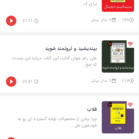
برای ک...
185
5 سال پیش
37:11
بیندیشید و ثروتمند شوید
علی رغم عنوان کتاب، این کتاب درباره این نیست
که چج...
314
5 سال پیش
25:41
قلاب
چرا برخی از محصولات توجه گسترده ای رو به
خودشون جل...