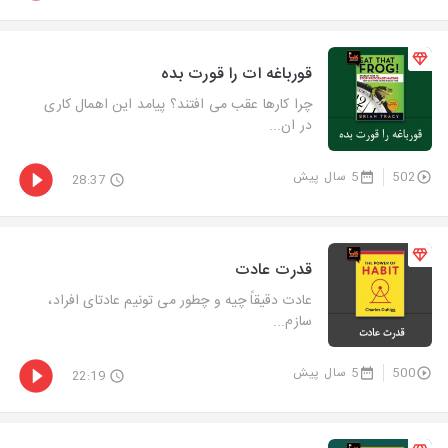
قورباغه ات را قورت بده
چرا کارها عقب می افتند؟ پیامد این اهمال کاری
در ان...
502
5 سال پیش
28:37
قدرت عادت
عادت دقیقاً چیه و چطور می تونیم عادتای افراد،
سازم...
500
5 سال پیش
22:19