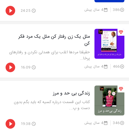
386
4 سال پیش
24:25
مثل یک زن رفتار کن مثل یک مرد فکر
کن
حقیقتا مردها اغلب برای همدلی نکردن و رفتارهای
پرخا...
466
4 سال پیش
16:09
زندگی بی حد و مرز
کتاب این قسمت درباره کسیه که باید بگم بدون
دست و پ...
346
4 سال پیش
19:38