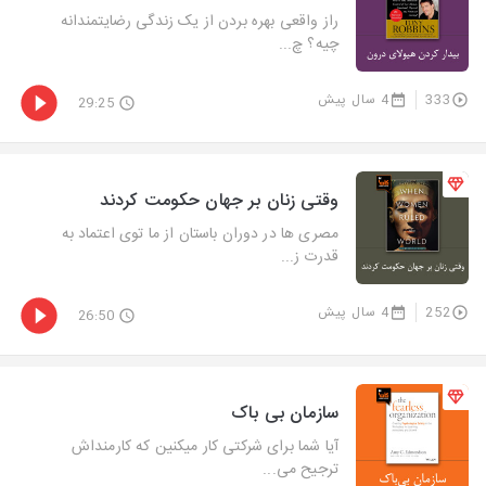
راز واقعی بهره بردن از یک زندگی رضایتمندانه
چیه؟ چ...
333
4 سال پیش
29:25
وقتی زنان بر جهان حکومت کردند
مصری ها در دوران باستان از ما توی اعتماد به
قدرت ز...
252
4 سال پیش
26:50
سازمان بی باک
آیا شما برای شرکتی کار میکنین که کارمنداش
ترجیح می...