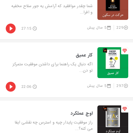
شما چقدر موافقید که آرامش یه جور سلاح مخفیه
و افرا...
229
5 سال پیش
27:15
کار عمیق
اگه دنبال یک راهنما برای داشتن موفقیت متمرکز
تو دن...
297
5 سال پیش
22:06
اوج عملکرد
راز موفقیت پایدار چیه و استرس چه نقشی ایفا
می کنه؟...