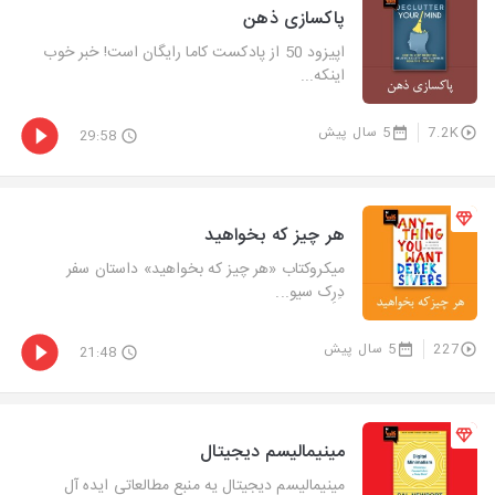
پاکسازی ذهن
اپیزود 50 از پادکست کاما رایگان است! خبر خوب
اینکه...
7.2K
5 سال پیش
29:58
هر چیز که بخواهید
میکروکتاب «هر چیز که بخواهید» داستان سفر
دِرِک سیو...
227
5 سال پیش
21:48
مینیمالیسم دیجیتال
مینیمالیسم دیجیتال یه منبع مطالعاتی ایده آل