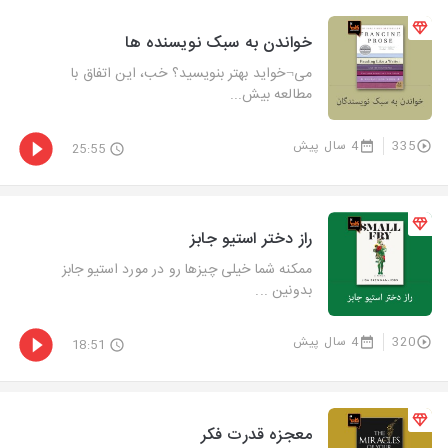
خواندن به سبک نویسنده ها
می¬خواید بهتر بنویسید؟ خب، این اتفاق با
مطالعه بیش...
335
4 سال پیش
25:55
راز دختر استیو جابز
ممکنه شما خیلی چیزها رو در مورد استیو جابز
بدونین ...
320
4 سال پیش
18:51
معجزه قدرت فکر