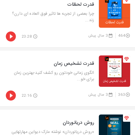
قدرت لحظات
چرا بعضی از تجربه ها تاثیر فوق العاده ای دارن؟
زند...
464
3 سال پیش
23:28
قدرت تشخیص زمان
الگوی زمانی خودتون رو کشف کنید-بهترین زمان
برای خو...
363
3 سال پیش
22:16
روش دریانوردان
«روش دریانوردان» نوشته مارک دیواین مهارت­هایی