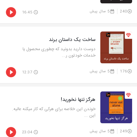
240
5 سال پیش
16:45
ساخت یک داستان برند
دوست دارید بدونید که چطوری محصول یا
خدمات خودتون ر...
176
5 سال پیش
12:37
هرگز تنها نخورید!
خوندن این خلاصه برای هرکی که کار میکنه عالیه.
این ...
249
5 سال پیش
23:04