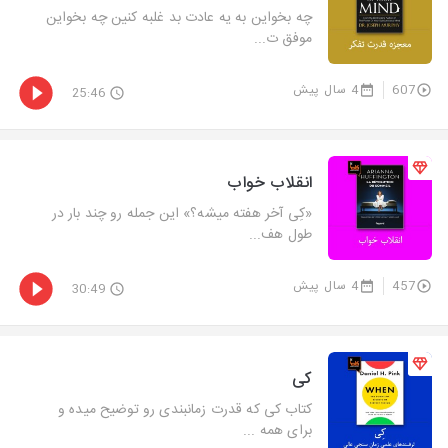
چه بخواین به یه عادت بد غلبه کنین چه بخواین
موفق ت...
607
4 سال پیش
25:46
انقلاب خواب
«کِی آخر هفته میشه؟» این جمله رو چند بار در
طول هف...
457
4 سال پیش
30:49
کی
کتاب کی که قدرت زمانبندی رو توضیح میده و
برای همه ...