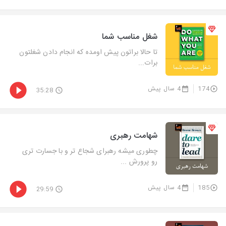
شغل مناسب شما
تا حالا براتون پیش اومده که انجام دادن شغلتون
برات...
174
4 سال پیش
35:28
شهامت رهبری
چطوری میشه رهبرای شجاع تر و با جسارت تری
رو پرورش ...
185
4 سال پیش
29:59