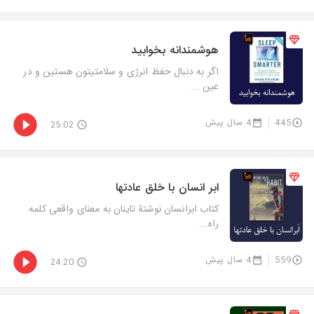
هوشمندانه بخوابید
اگر به دنبال حفظ انرژی و سلامتیتون هستین و در
عین ...
445
4 سال پیش
25:02
ابر انسان با خلق عادتها
کتاب ابرانسان نوشتۀ تاینان به معنای واقعی کلمه
راه...
559
4 سال پیش
24:20