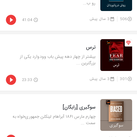
رو ب...
506
3 سال پیش
41:04
ترس
بیشتر از چهار دهه پیش باب وودوارد یکی از
بزرگترین ...
301
3 سال پیش
23:33
سوگیری [رایگان]
چهارم مارس ۱۸۶۱ آبراهام لینکلن جمهوری‌خواه به
سمت ...