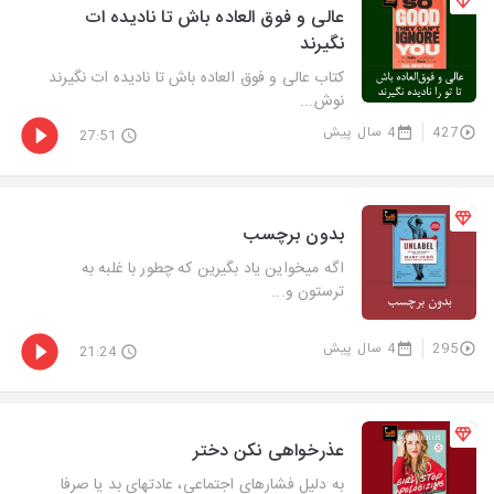
عالی و فوق العاده باش تا نادیده ات
نگیرند
کتاب عالی و فوق العاده باش تا نادیده ات نگیرند
نوش...
427
4 سال پیش
27:51
بدون برچسب
اگه میخواین یاد بگیرین که چطور با غلبه به
ترستون و...
295
4 سال پیش
21:24
عذرخواهی نکن دختر
به دلیل فشارهای اجتماعی، عادتهای بد یا صرفا