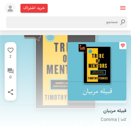
خرید اشتراک
2
0
قبیله مربیان
کاما | Comma