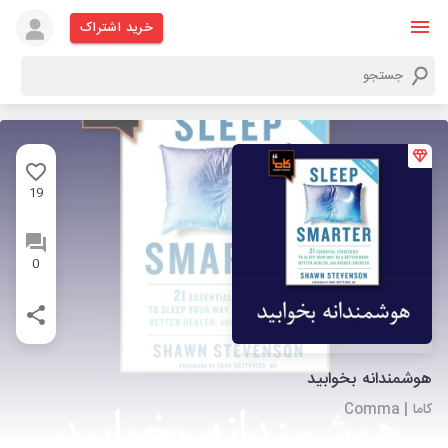
خرید اشتراک
19
0
هوشمندانه بخوابید
کاما | Comma