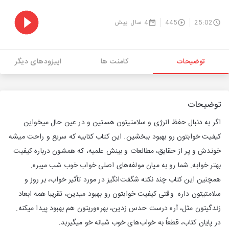
25:02
445
4 سال پیش
توضیحات
کامنت ها
اپیزودهای دیگر
توضیحات
اگر به دنبال حفظ انرژی و سلامتیتون هستین و در عین حال میخواین
کیفیت خوابتون رو بهبود ببخشین. این کتاب کتابیه که سریع و راحت میشه
خوندش و پر از حقایق، مطالعات و بینش علمیه، که همشون درباره کیفیت
بهتر خوابه. شما رو به میان مولفه‌های اصلی خواب خوب شب میبره.
همچنین این کتاب چند نکته شگفت‌انگیز در مورد تأثیر خواب، بر روز و
سلامتیتون داره. وقتی کیفیت خوابتون رو بهبود میدین، تقریبا همه ابعاد
زندگیتون مثل، آره درست حدس زدین، بهره‌وریتون هم بهبود پیدا میکنه.
در پایان کتاب، قطعاً به خواب‌های خوب شبانه خو میگیربد.