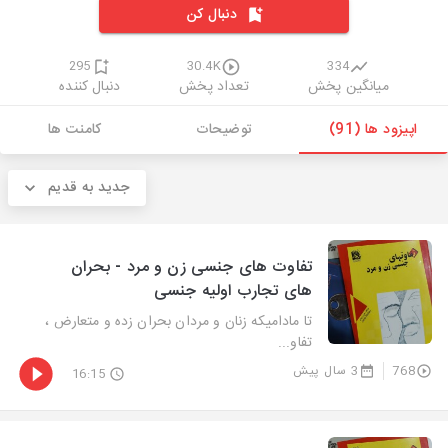
دنبال کن
295
30.4K
334
میانگین پخش
تعداد پخش
دنبال کننده
اپیزود ها (91)
توضیحات
کامنت ها
جدید به قدیم
تفاوت های جنسی زن و مرد - بحران
های تجارب اولیه جنسی
تا مادامیکه زنان و مردان بحران زده و متعارض ،
تفاو...
768
3 سال پیش
16:15