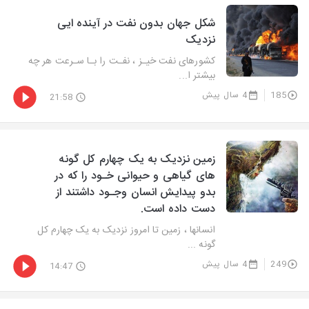
شکل جهان بدون نفت در آینده ایی
نزدیک
کشورهای نفت خیـز ، نفـت را بـا سـرعت هر چه
بیشتر ا...
185
4 سال پیش
21:58
زمین نزدیک به یک چهارم کل گونه
های گیاهی و حیوانی خـود را که در
بدو پیدایش انسان وجـود داشتند از
دست داده است.
انسانها ، زمین تا امروز نزدیک به یک چهارم کل
گونه ...
249
4 سال پیش
14:47