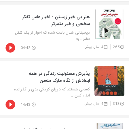
هنر بی خبر زیستن - اخبار عامل تفکر
سطحی و غیر متمرکز
دیجیتالی شدن باعث شده که اخبار از یک شکل
مضر ، به ...
265
4 سال پیش
04:42
پذیرش مسئولیت زندگی در همه
ابعادش از نگاه مارک منسن
کسانی هستند که دوران کودکی بدی را گذرانده
اند ، کس...
313
4 سال پیش
14:43