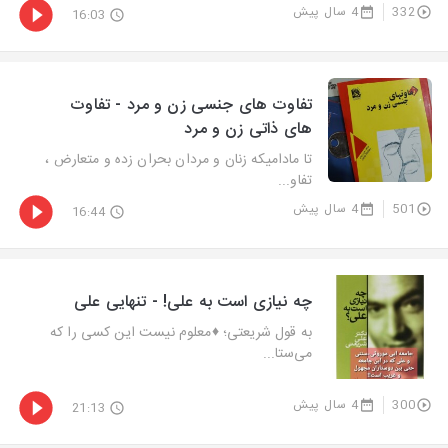
332
4 سال پیش
16:03
تفاوت های جنسی زن و مرد - تفاوت
های ذاتی زن و مرد
تا مادامیکه زنان و مردان بحران زده و متعارض ،
تفاو...
501
4 سال پیش
16:44
چه نیازی است به علی! - تنهایی علی
به قول شریعتی؛ ♦️معلوم نیست این کسی را که
می‌ستا...
300
4 سال پیش
21:13