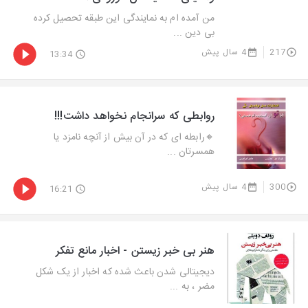
من آمده ام به نمایندگی این طبقه تحصیل کرده
بی دین ...
217
4 سال پیش
13:34
روابطی که سرانجام نخواهد داشت!!!
🔸️رابطه ای که در آن بیش از آنچه نامزد یا
همسرتان ...
300
4 سال پیش
16:21
هنر بی خبر زیستن - اخبار مانع تفکر
دیجیتالی شدن باعث شده که اخبار از یک شکل
مضر ، به ...