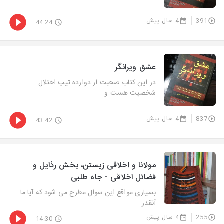
391
4 سال پیش
44:24
عشق ویرانگر
در این کتاب صحبت از دوازده تیپ اختلال
شخصیت هست و ...
837
4 سال پیش
43:42
مولانا و اخلاقی زیستن، بخش رذایل و
فضائل اخلاقی - جاه طلبی
بسیاری مواقع این سوال مطرح می شود که آیا ما
آنقدر ...
255
4 سال پیش
14:30