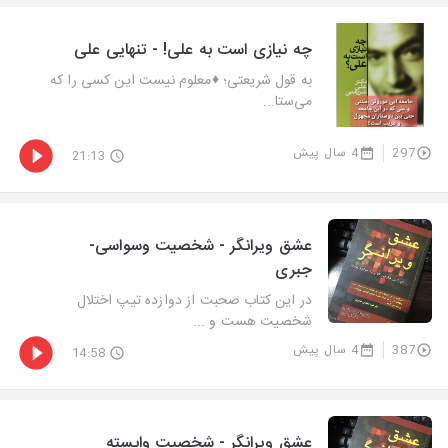
چه نیازی است به علی! - تنهایی علی
به قول شریعتی؛ ♦️معلوم نیست این کسی را که
می‌ستا...
297
4 سال پیش
21:13
عشق ویرانگر - شخصیت وسواسی-
جبری
در این کتاب صحبت از دوازده تیپ اختلال
شخصیت هست و ...
387
4 سال پیش
14:58
عشق ویرانگر - شخصیت وابسته