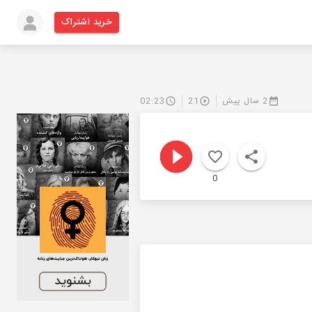
خرید اشتراک
2 سال پیش
21
02:23
0