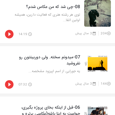
08-چی شد که من عکاس شدم؟
توی هر رشته هنری که فعالیت دارین، همیشه
اولین اتفا...
204
3 سال پیش
14:19
07-میدونم سخته. ولی دوربینتون رو
نفروشید
یه جورایی از اسم اپیزود مشخصه...
144
3 سال پیش
07:32
06-قبل از اینکه بخای پروژه بگیری،
حواست به اینا باشه(عکاسی پرتره و