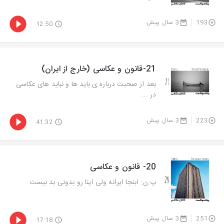
193
3 سال پیش
12:50
21-قانون و عکاسی (خارج از ایران)
بعد از صحبت درباره ی باید ها و نباید های عکاسی
در ...
223
3 سال پیش
41:32
20- قانون و عکاسی
پ.ن: ابنجا ایرانه ولی اینا رو بدونی بد نیست
251
3 سال پیش
17:18