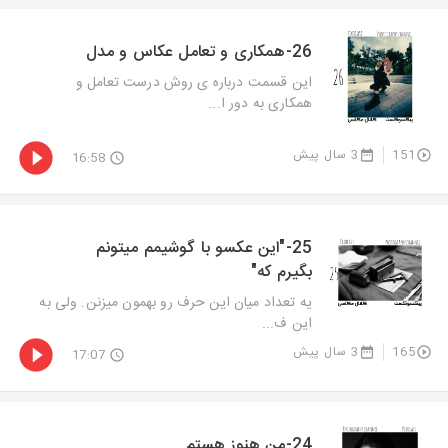
26-همکاری و تعامل عکاس و مدل
این قسمت درباره ی روش درست تعامل و
همکاری به دور ا...
151
3 سال پیش
16:58
25-"این عکسو با گوشیمم میتونم
بگیرم که"
یه تعداد میان این حرف رو بهمون میزنن. ولی به
این ف...
165
3 سال پیش
17:07
24-من هنوز هستم