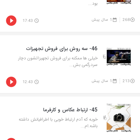
بود...
268
1 سال پیش
17:43
46- سه روش برای فروش تجهیزات
خیلی ها ممکنه برای فروش تجهیزاتشون دچار
سردرگمی بش...
213
1 سال پیش
12:43
45- ارتباط عکاس و کارفرما
خوبه که آدم ارتباط خوبی با اطرافیانش داشته
باشه.ام...