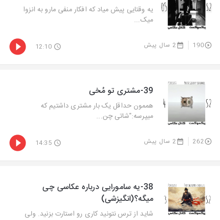
یه وقتایی پیش میاد که افکار منفی مارو به انزوا
میک...
190
2 سال پیش
12:10
39-مشتری تو مُخی
هممون حداقل یک بار مشتری داشتیم که
میپرسه:"شاتی چن...
262
2 سال پیش
14:35
38-یه سامورایی درباره عکاسی چی
میگه؟(انگیزشی)
شاید از ترس نتونید کاری رو استارت بزنید. ولی