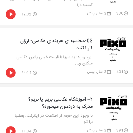
کسب درآ...
330
3 سال پیش
12:32
03-محاسبه ی هزینه ی عکاسی- ارزان
کار نکنید
این روزها یه سریا با قیمت خیلی پایین عکاسی
میکنن و...
401
3 سال پیش
24:14
۰۲-آموزشگاه عکاسی بریم یا نریم؟
مدرک به دردمون میخوره؟
با وجود این حجم از اطلاعات در اینترنت، بعضیا
براشو...
391
3 سال پیش
11:34