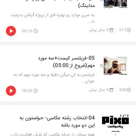
مدلینگ)
یه سری موارد رو بهتره قبل از پروژه گرفتن بدونید،
ت...
317
3 سال پیش
30:15
05-فریلنسر کیست+سه مورد
مهم(شروع از 05:00)
فریلنسر به کی میگن دقیقا و سه مورد مهم که به
عنوان...
300
3 سال پیش
18:20
04-انتخاب رشته عکاسی- حواستون به
این دو مورد باشه
همه میخان از حرفه عکاسی که توش فعالیت دارن