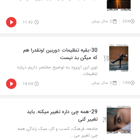
204
2 سال پیش
11:42
30-بقیه تنظیمات دوربین اونقدرا هم
که میگن بد نیست
توی این اپیزود یه توضیح مختصر داریم درباره
تنظیمات...
199
2 سال پیش
14:04
29-همه چی داره تغییر میکنه. باید
تغییر کنی
جامعه، فرهنگ، کسب و کار، سبک زندگی همه
چی تغییر می...