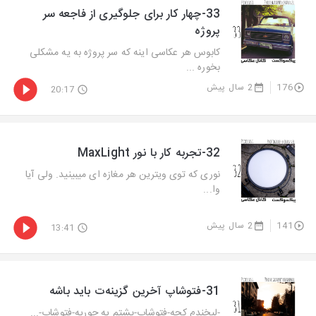
33-چهار کار برای جلوگیری از فاجعه سر
پروژه
کابوس هر عکاسی اینه که سر پروژه به یه مشکلی
بخوره ...
176
2 سال پیش
20:17
32-تجربه کار با نور MaxLight
نوری که توی ویترین هر مغازه ای میبینید. ولی آیا
وا...
141
2 سال پیش
13:41
31-فتوشاپ آخرین گزینه‌ت باید باشه
-لبخندم کجه-فتوشاپ-پشتم یه جوریه-فتوشاپ-...