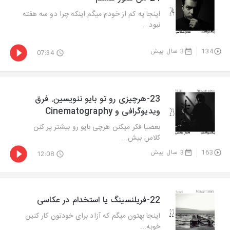
اینجا یه کم از خودم میگم.اینکه چرا دو سه هفته
نبود...
134
3 سال پیش
07:34
23-هرچیزی رو تو بایو ننویسین. فرق
ویدیوگرافی و Cinematography
بعضیا فکر میکنن هرچی بایو رو بیشتر پر کنن
کلاس بیش...
163
3 سال پیش
12:08
22-فریلنسینگ یا استخدام در عکاسی
اینجا بهتون میگم که آزاد برای خودتون کار کنین
خوبه...