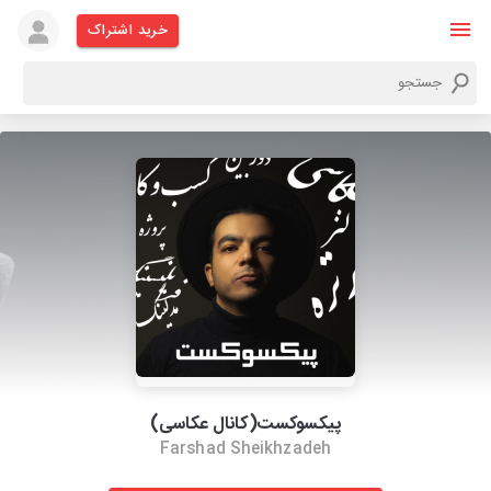
خرید اشتراک
پیکسوکست(کانال عکاسی)
Farshad Sheikhzadeh