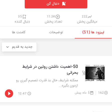
دنبال کن
35
11.3K
222
میانگین پخش
تعداد پخش
دنبال کننده
اپیزود ها (51)
توضیحات
کامنت ها
جدید به قدیم
50-اهمیت داشتن روتین در شرایط
بحرانی
ممکنه شرایط، حال بد قدرت تصمیم گیری رو
ازمون بگیره...
162
5 ماه پیش
12:47