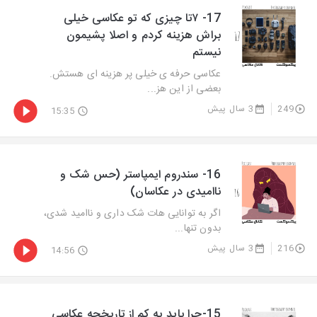
17- ۷تا چیزی که تو عکاسی خیلی
براش هزینه کردم و اصلا پشیمون
نیستم
عکاسی حرفه ی خیلی پر هزینه ای هستش.
بعضی از این هز...
249
3 سال پیش
15:35
16- سندروم ایمپاستر (حس شک و
ناامیدی در عکاسان)
اگر به توانایی هات شک داری و ناامید شدی،
بدون تنها...
216
3 سال پیش
14:56
15-چرا باید یه کم از تاریخچه عکاسی