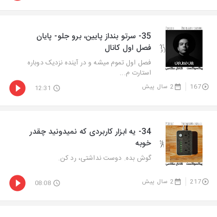
35- سرتو بنداز پایین، برو جلو- پایان
فصل اول کانال
فصل اول تموم میشه و در آینده نزدیک دوباره
استارت م...
167
2 سال پیش
12:31
34- یه ابزار کاربردی که نمیدونید چقدر
خوبه
گوش بده. دوست نداشتی، رد کن.
217
2 سال پیش
08:08