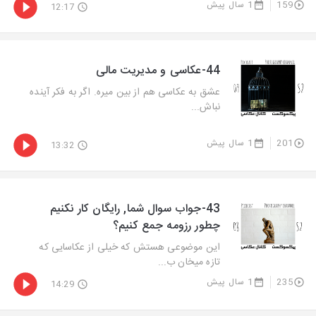
159
1 سال پیش
12:17
44-عکاسی و مدیریت مالی
عشق به عکاسی هم از بین میره. اگر به فکر آینده
نباش...
201
1 سال پیش
13:32
43-جواب سوال شما, رایگان کار نکنیم
چطور رزومه جمع کنیم؟
این موضوعی هستش که خیلی از عکاسایی که
تازه میخان ب...
235
1 سال پیش
14:29