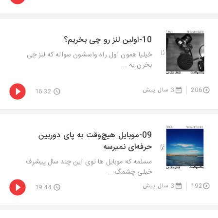
10-اولین لنز رو چی بخریم؟
خیلیا همون اول راه واسشون سواله که لنز چی
بخرن.یه ...
206
3 سال پیش
16:32
09-موبایل هیچ‌وقت به پای دوربین
حرفه‌ای نمیرسه
مسلمه که موبایل ها توی این چند سال پیشرف
خیلی چشمگ...
192
3 سال پیش
19:44