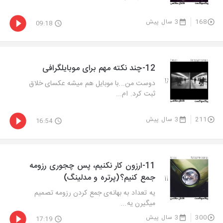
168
3 سال پیش
09:18
12-چند نکته مهم برای موبایلگرافی
دوست من...با موبایل هم میشه عکسای خلاق
ثبت کرد. ام...
211
3 سال پیش
16:54
11-ارزون کار نکنیم، پس چجوری رزومه
جمع کنیم؟(پرتره و مدلینگ)
یه تعداد به بهانه‌ی جمع کردن رزومه تصمیم
میگیرن یه...
300
3 سال پیش
17:19