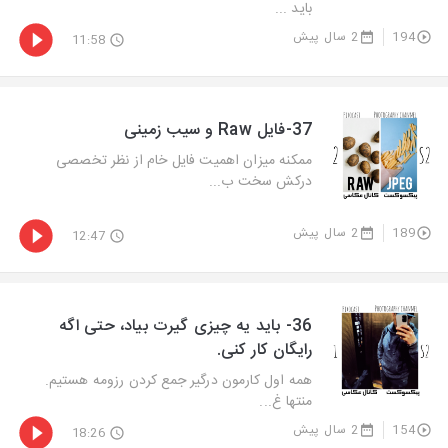
باید ...
194
2 سال پیش
11:58
37-فایل Raw و سیب زمینی
ممکنه میزان اهمیت فایل خام از نظر تخصصی
درکش سخت ب...
189
2 سال پیش
12:47
36- باید یه چیزی گیرت بیاد، حتی اگه
رایگان کار کنی.
همه اول کارمون درگیر جمع کردن رزومه هستیم.
منتها غ...
154
2 سال پیش
18:26