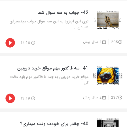
42- جواب به سه سوال شما
توی این اپیزود به این سه سوال جواب میدیمبرای
شنیدن...
205
1 سال پیش
14:26
41- سه فاکتور مهم موقع خرید دوربین
موقع خرید دوربین به چند تا فاکتور‌ مهم باید دقت
کن...
237
2 سال پیش
13:19
40- چقدر برای خودت وقت میذاری؟