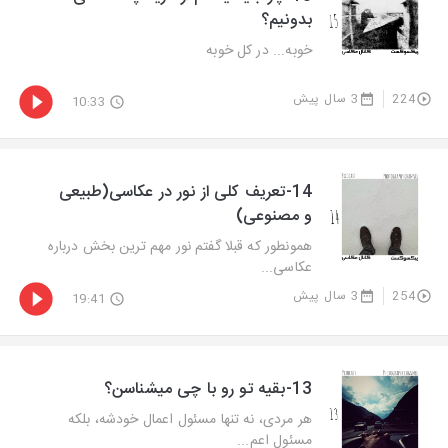
بدونیم؟
خوبه... در کل خوبه
224
3 سال پیش
10:33
14-تعریف کلی از نور در عکاسی(طبیعی
و مصنوعی)
همونطور که قبلا گفتم نور مهم ترین بخش درباره
عکاسی...
254
3 سال پیش
19:41
13-بقیه تو رو با چی میشناسن؟
هر مردی، نه تنها مسئول اعمال خودشه، بلکه
مسئول اعم...