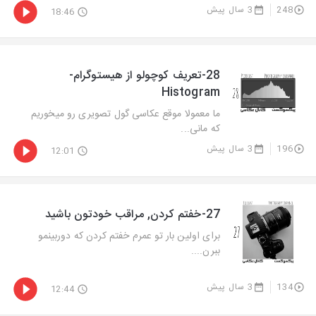
248
3 سال پیش
18:46
28-تعریف کوچولو از هیستوگرام-
Histogram
ما معمولا موقع عکاسی گول تصویری رو میخوریم
که مانی...
196
3 سال پیش
12:01
27-خفتم کردن, مراقب خودتون باشید
برای اولین بار تو عمرم خفتم کردن که دوربینمو
ببرن....
134
3 سال پیش
12:44