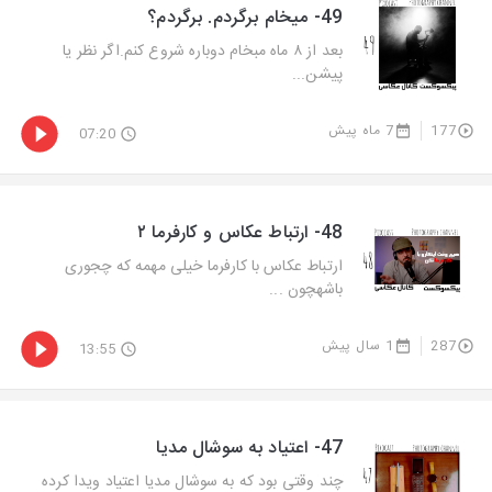
49- میخام برگردم. برگردم؟
بعد از ۸ ماه مبخام دوباره شروع کنم.اگر نظر یا
پیشن...
177
7 ماه پیش
07:20
48- ارتباط عکاس و کارفرما ۲
ارتباط عکاس با کارفرما خیلی مهمه که چجوری
باشهچون ...
287
1 سال پیش
13:55
47- اعتیاد به سوشال مدیا
چند وقتی بود که به سوشال مدیا اعتیاد ویدا کرده