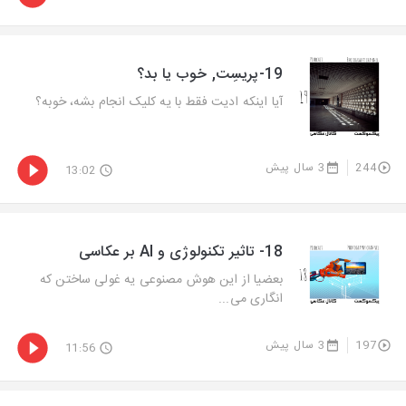
19-پریسِت, خوب یا بد؟
آیا اینکه ادیت فقط با یه کلیک انجام بشه، خوبه؟
244
3 سال پیش
13:02
18- تاثیر تکنولوژی و AI بر عکاسی
بعضیا از این هوش مصنوعی یه غولی ساختن که
انگاری می...
197
3 سال پیش
11:56