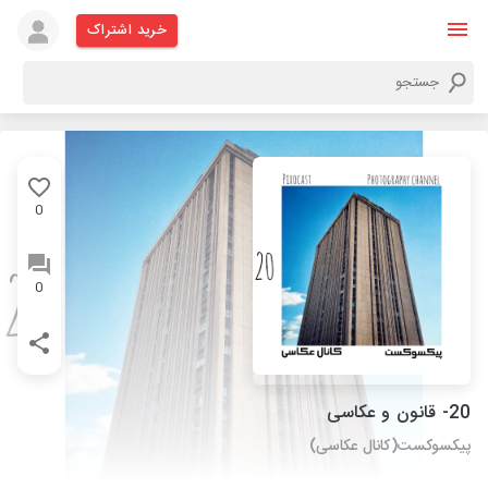
خرید اشتراک
0
0
20- قانون و عکاسی
پیکسوکست(کانال عکاسی)