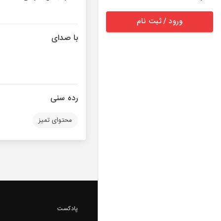
ورود / ثبت نام
با صدای
رده سنی
محتوای تمیز
پادکست