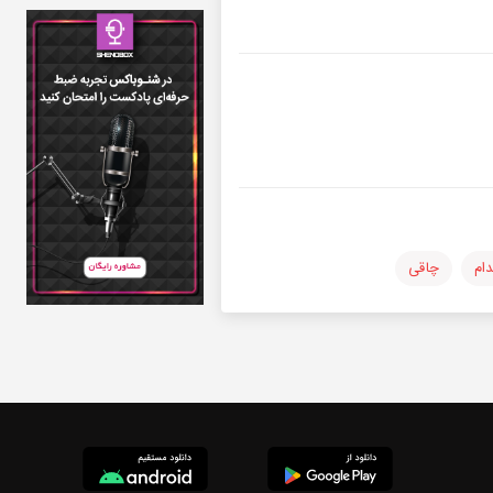
دام
چاقی