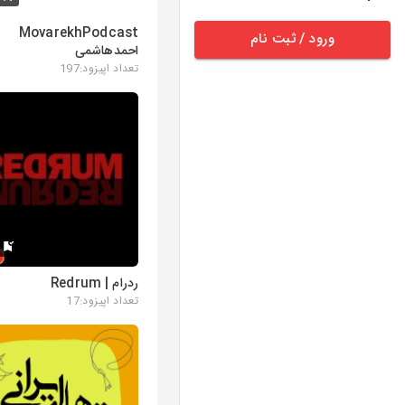
MovarekhPodcast
ورود / ثبت نام
احمدهاشمی
تعداد اپیزود:197
K
ردرام | Redrum
تعداد اپیزود:17