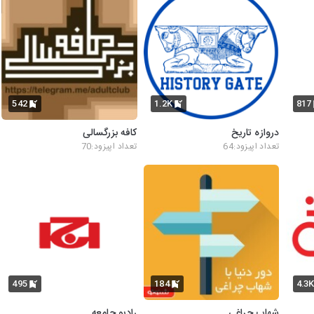
542
1.2K
817
دروازه تاریخ
کافه بزرگسالی
تعداد اپیزود:64
تعداد اپیزود:70
495
184
4.3
شهاب چراغی
رادیو جامعه