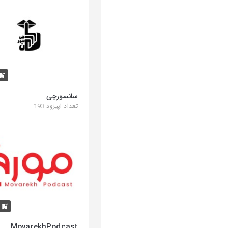
سانسورچی
تعداد اپیزود:193
K
MovarekhPodcast