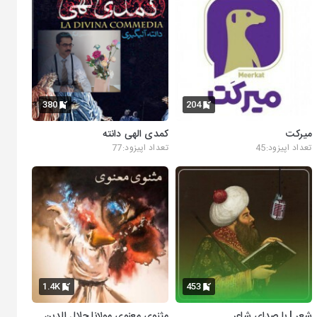
380
204
میرکت
کمدی الهی دانته
تعداد اپیزود:45
تعداد اپیزود:77
1.4K
453
شعر | با صدای شاعر
مثنوی معنوی مولانا جلال الدین