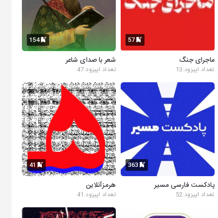
154
57
ماجرای جنگ
شعر با صدای شاعر
تعداد اپیزود:13
تعداد اپیزود:47
41
363
پادکست فارسی مسیر
هرمزآنلاین
تعداد اپیزود:52
تعداد اپیزود:41