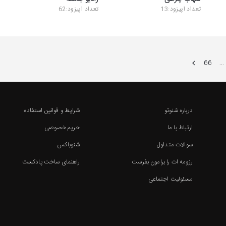
تعداد اپیزود:13
تعداد اپیزود:62
66
…
درباره شنوتو
شرایط و قوانین استفاده
ارتباط با ما
حریم خصوصی
سوالات متداول
شنوباکس
رزومه ات را برامون بفرست
راهنمای ساخت پادکست
مسئولیت اجتماعی