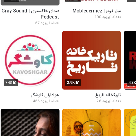
مبل قرمز | Mobleqermez
صدای خاکستری | Gray Sound
Podcast
تعداد اپیزود:100
تعداد اپیزود:67
743
2.9K
4.3
تاریکخانه تاریخ
هواداران کاوشگر
تعداد اپیزود:26
تعداد اپیزود:466