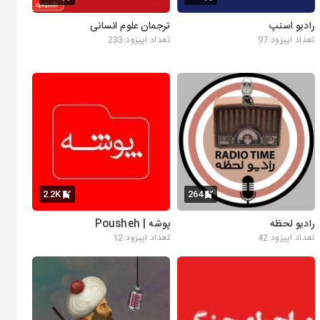
رادیو اسنپ
ترجمان علوم انسانی
تعداد اپیزود:97
تعداد اپیزود:233
2.2K
264
رادیو لحظه
پوشه | Pousheh
تعداد اپیزود:42
تعداد اپیزود:12