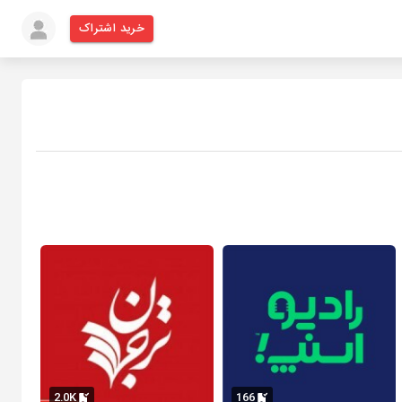
خرید اشتراک
2.0K
166