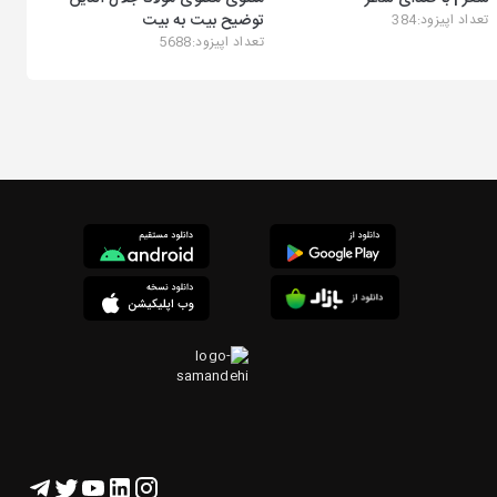
توضیح بیت به بیت
تعداد اپیزود:384
تعداد اپیزود:5688