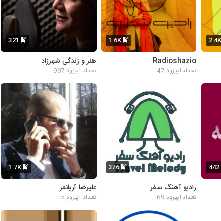
321
1.6K
2.4
Radioshazio
هنر و زندگی شهرزاد
تعداد اپیزود:47
تعداد اپیزود:997
1.7K
376
442
رادیو آهنگ سفر
علیرضا آریانفر
تعداد اپیزود:69
تعداد اپیزود:5