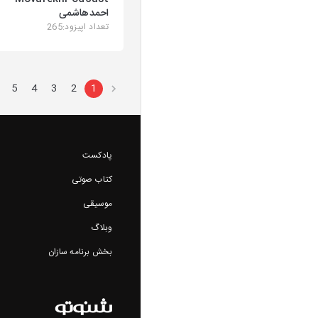
احمدهاشمی
تعداد اپیزود:265
5
4
3
2
1
پادکست
کتاب صوتی
موسیقی
وبلاگ
بخش برنامه سازان