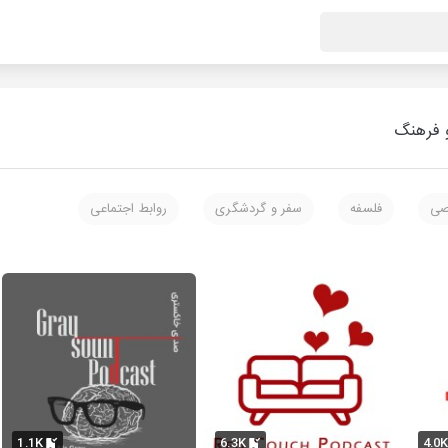
 فرهنگ
صی
فلسفه
سفر و گردشگری
روابط اجتماعی
1.1K
6.3K
4.0