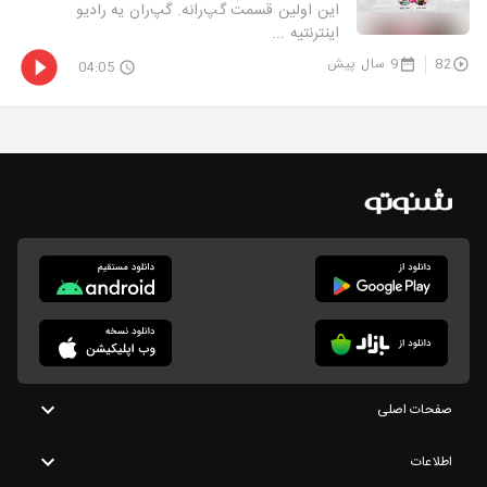
این اولین قسمت گپ‌رانه. گپ‌ران یه رادیو
اینترنتیه ...
82
9 سال پیش
04:05
صفحات اصلی
اطلاعات