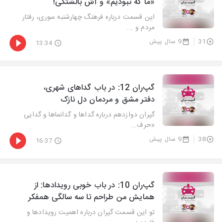
«ما که نبودیم» و آش بالشتکی!
این قسمت درباره فرهنگ چهارشنبه سوری، رفتار
مردم و ...
31
9 سال پیش
13:34
گپ‌ران 12: در باب گداهای شهری،
دفتر مشق و مردمان دل نازک
گپران دوازدهم درباره گداها و گدانماها و گدایی
«حرف...
38
9 سال پیش
16:37
گپ‌ران 10: در باب خوبی رویدادها: از
همایش من طراحم تا سه سالگی همفکر
تو این قسمت گپران درباره اهمیت رویدادها و