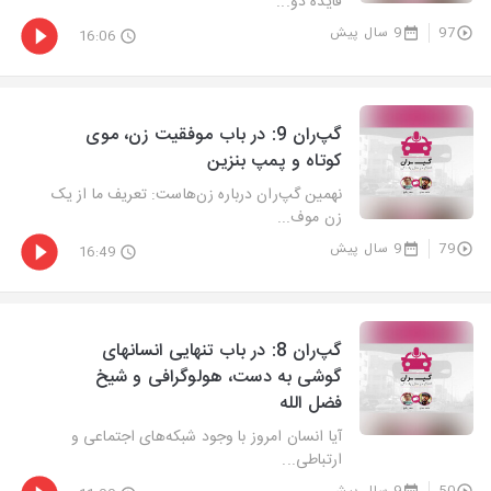
فایده دو...
97
9 سال پیش
16:06
گپ‌ران 9: در باب موفقیت زن، موی
کوتاه و پمپ بنزین
نهمین گپ‌ران درباره زن‌هاست: تعریف ما از یک
زن موف...
79
9 سال پیش
16:49
گپ‌ران 8: در باب تنهایی انسانهای
گوشی به دست، هولوگرافی و شیخ
فضل الله
آیا انسان امروز با وجود شبکه‌های اجتماعی و
ارتباطی...