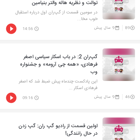
توالت و نظریه هاله والتر بنیامین
در سومین قسمت از گپ‌ران اول درباره استقبال
خوب مخا...
89
9 سال پیش
14:56
گپ‌ران 2: در باب اسکار سیاسی اصغر
فرهادی، «همه چی آرومه» و جشنواره
وب
این پادکست چندماه پیش ضبط شد که اصغر
فرهادی اسکار ...
46
9 سال پیش
09:16
اولین قسمت از رادیو گپ ران: گپ زدن
در حال رانندگی!