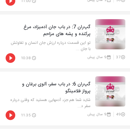
50
9 سال پیش
11:00
گپ‌ران 7: در باب جان آدمیزاد، مرغ
پرکنده و پشه های مزاحم
تو این قسمت درباره ارزش جان انسان و تفاوتش
با جان ...
37
9 سال پیش
10:38
گپ‌ران 6: در باب سفر، آلوی برغان و
پرواز فلامینگو
شاید شما هم جزء آدمهایی هستید که وقتی درباره
سفر د...
49
9 سال پیش
11:35