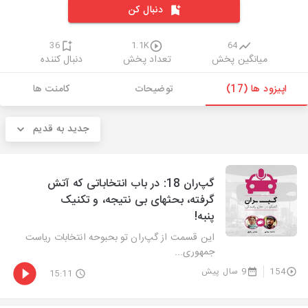
دنبال کن
36
1.1K
64
میانگین پخش
تعداد پخش
دنبال کننده
اپیزود ها (17)
توضیحات
کامنت ها
جدید به قدیم
گپ‌ران 18: در باب انتخاباتی که آتش
گرفته، بحثهای بی نتیجه، و تکنیک
پنبه!
این قسمت از گپ‌ران تو بحبوحه انتخابات ریاست
جمهوری...
154
9 سال پیش
15:11