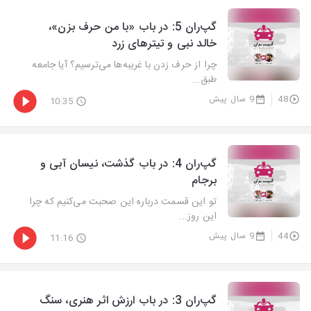
گپ‌ران 5: در باب «با من حرف بزن»،
خالد نبی و تیترهای زرد
چرا از حرف زدن با غریبه‌ها می‌ترسیم؟ آیا جامعه
طبق...
48
9 سال پیش
10:35
گپ‌ران 4: در باب گذشت، نیسان آبی و
برجام
تو این قسمت درباره این صحبت می‌کنیم که چرا
این روز...
44
9 سال پیش
11:16
گپ‌ران 3: در باب ارزش اثر هنری، سنگ