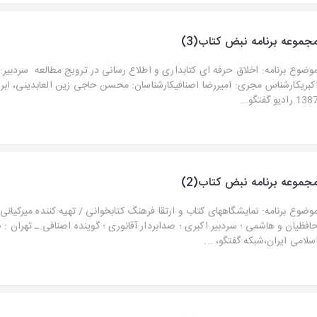
جموعه برنامه نبض کتاب(3)
وضوع برنامه: اخلاق حرفه ای کتابداری و اطلاع رسانی در ترویج مطالعه سردبیر:
کبریکارشناس مجری: امیررضا اصنافیکارشناسان: محسن حاجی زین العابدینی، ابر
13 رادیو گفتگو...
جموعه برنامه نبض کتاب(2)
وضوع برنامه: نمایشگاههای کتاب و ارتقا فرهنگ کتابخوانی / تهیه کننده میرکیانی
افظیان و هاشمی ؛ سردبیر اکبری ؛ صدابردار آقانوری ؛ گوینده اصنافی.ـ تهران 
سلامی ایران،شبکه گفتگو، ...