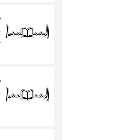
م
م
ا
87
م
م
ح
ا