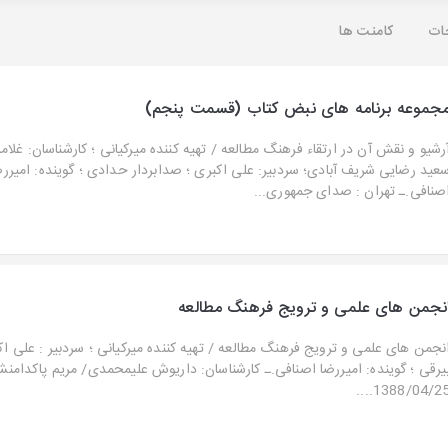
ات
کامنت ها
جموعه برنامه های نبض کتاب (قسمت پنجم)
رشیو و نقش آن در ارتقاء فرهنگ مطالعه / تهیه کننده میرکیانی ؛ کارشناسان: غلام
عید رضایی شریف آبادی؛ سردبیر: علی اکبری ؛ صدابردار حدادی ؛ گوینده: امیرر
صنافی.ـ تهران : صدای جمهوری...
نجمن های علمی و ترویج فرهنگ مطالعه
نجمن های علمی و ترویج فرهنگ مطالعه / تهیه کننده میرکیانی ؛ سردبیر : علی اک
یرقی ؛ گوینده: امیررضا اصنافی.ـ کارشناسان: داریوش علیمحمدی/ مریم پاکدامنش