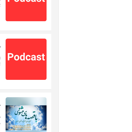
ا
ک
د
ا
ک
ج
ج
د