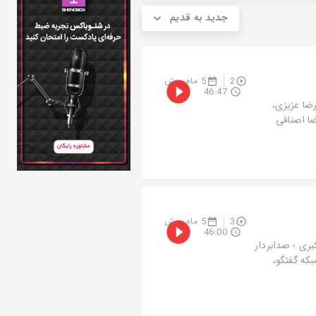
جدید به قدیم
2
5 ماه پیش
46:47
رضا عزیزی،
ضا اصنافی
3
5 ماه پیش
46:00
بری ؛ صدابردار
بکه گفتگو،