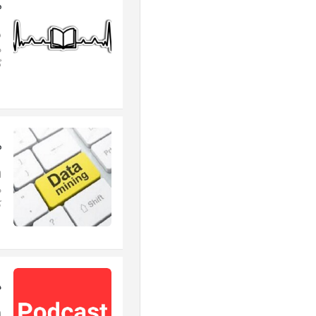
م
‏
گ
م
ا
م
ک
د