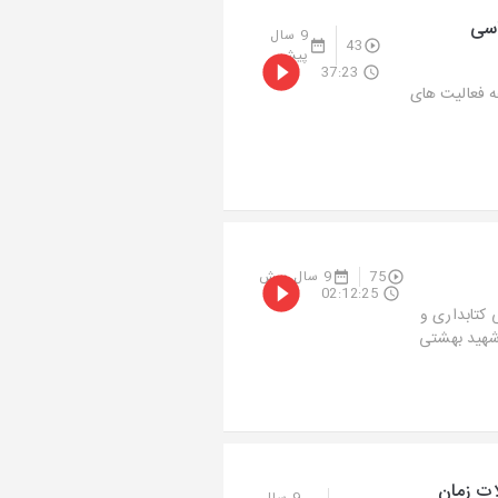
اسی
9 سال
43
پیش
37:23
ه فعالیت های
75
9 سال پیش
02:12:25
کتابداری و
 شهید بهشتی
ات زمان