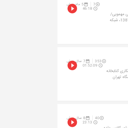
7
5 ماه پیش
46:18
لی مهمویی/
محسن حاجی زین العابدینیموضوع برنامه: کتاب درمانی و وب درمانیزمان: بهمن 1387، شبکه
353
7 سال پیش
01:52:09
ری کتابخانه
گاه تهران
40
8 سال پیش
23:13