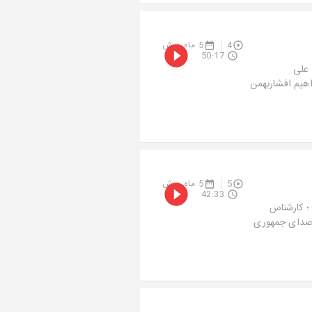
4
5 ماه پیش
50:17
 علی
اهیم افشاربهمن
5
5 ماه پیش
42:33
 ؛ کارشناس
: صدای جمهوری