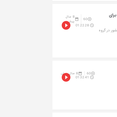
برای
8 سال
60
پیش
01:22:28
ور در گروه
60
8 سال پیش
01:32:41