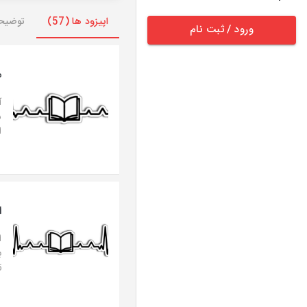
اپیزود ها (57)
توضیح
ورود / ثبت نام
م
آ
س
ا
ا
ا
ب