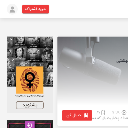
خرید اشتراک
بهشتی
79
3.8K
دنبال کن
عداد پخش
دنبال کننده