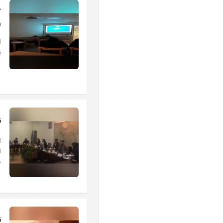
گ
(
ا
ب
ن
ا
ا
د
ن