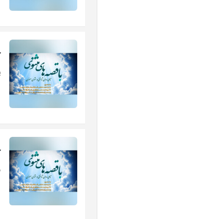
ج
پ
ج
ه