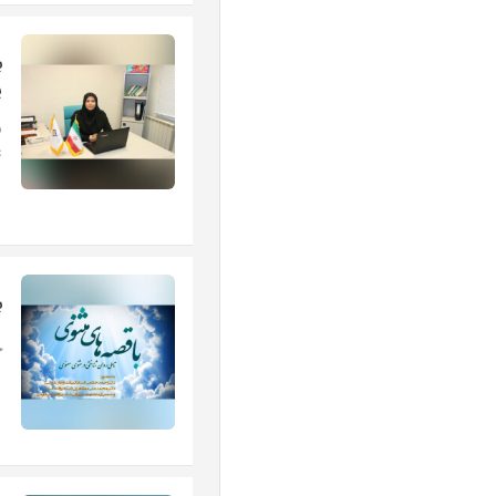
ب
پ
س
ع
ب
چ