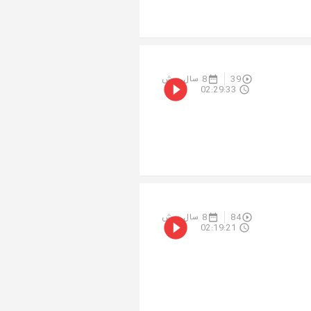
39
8 سال پیش
02:29:33
84
8 سال پیش
02:19:21