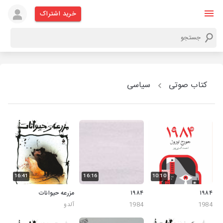
خرید اشتراک
کتاب صوتی
سیاسی
16:41
16:16
10:10
۱۹۸۴
۱۹۸۴
مزرعه حیوانات
1984
1984
آلدو