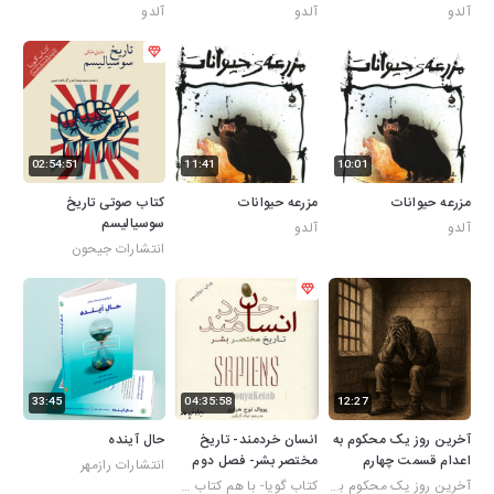
آلدو
آلدو
آلدو
02:54:51
11:41
10:01
مزرعه حیوانات
مزرعه حیوانات
کتاب صوتی تاریخ
سوسیالیسم
آلدو
آلدو
انتشارات جیحون
33:45
04:35:58
12:27
آخرین روز یک محکوم به
انسان خردمند- تاریخ
حال آینده
اعدام قسمت چهارم
مختصر بشر- فصل دوم
انتشارات رازمهر
آخرین روز یک محکوم به اعدام
کتاب گویا- با هم کتاب بشنویم