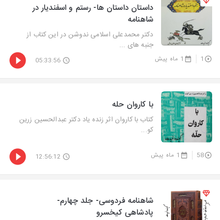
داستان داستان ها- رستم و اسفندیار در
شاهنامه
دکتر محمدعلی اسلامی ندوشن در این کتاب از
جنبه های ...
1
1 ماه پیش
05:33:56
با کاروان حله
کتاب با کاروان اثر زنده یاد دکتر عبدالحسین زرین
کو...
58
1 ماه پیش
12:56:12
شاهنامه فردوسی- جلد چهارم-
پادشاهی کیخسرو