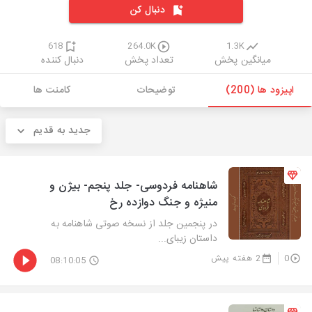
دنبال کن
618
264.0K
1.3K
میانگین پخش
تعداد پخش
دنبال کننده
اپیزود ها (200)
توضیحات
کامنت ها
جدید به قدیم
شاهنامه فردوسی- جلد پنجم- بیژن و
منیژه و جنگ دوازده رخ
در پنجمین جلد از نسخه صوتی شاهنامه به
داستان زیبای...
0
2 هفته پیش
08:10:05