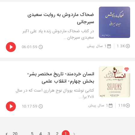
ضحاک ماردوش به روایت سعیدی
سیرجانی
در کتاب ضحاک ماردوش زنده یاد علی اکبر
سعیدی سیرجان...
1.3K
1 سال پیش
06:01:59
انسان خردمند- تاریخ مختصر بشر-
بخش چهارم- انقلاب علمی
کتابی نوشته یووال نوح هراری است که در سال
۲۰۱۱ برا...
118
1 سال پیش
10:17:59
20
5
4
3
2
1
…