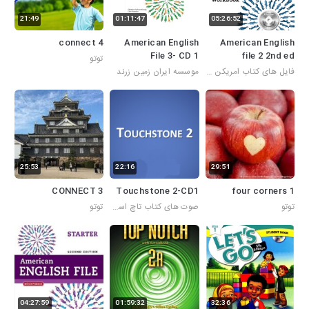
21:49
01:11:47
05:26:52
connect 4
American English
American English
File 3- CD 1
file 2 2nd ed
توتو
فایل های کتاب امریکن انگلیش فایل
موسسه ایران زمین زرند
25:53
22:16
29:51
CONNECT 3
Touchstone 2-CD1
four corners 1
توتو
صوت های کتاب تاچ استون 2
توتو
04:27:59
01:59:32
32:36