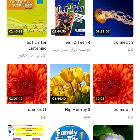
02:45:38
02:49:56
01:28:56
Tactics for
Teen 2 Teen 4
connect 3
Listening
توتو
موسسه ایران زمین زرند
اکادمی زبان خاتون
02:01:45
01:46:40
19:03
connect1
Hip Hooray 3
connect 1
توتو
توتو
توتو