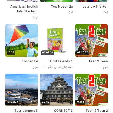
American English
Top Notch 2a
Lets go Starter
File Starter -
توتو
توتو
Student Book
توتو
25:22
01:09:53
01:10:25
connect 4
First Friends 1
Teen 2 Teen
توتو
نشر زبان اصلی لنگو - First Friends 1
توتو
01:23:33
27:53
07:55
four corners 3
CONNECT 3
Teen 2 Teen 2