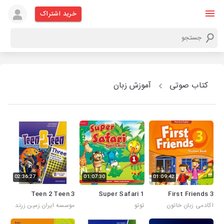
خرید اشتراک
کتاب صوتی
آموزش زبان
02:36:27
01:07:30
01:09:42
Teen 2 Teen 3
Super Safari 1
First Friends 3
اکادمی زبان خاتون
توتو
موسسه ایران زمین زرند