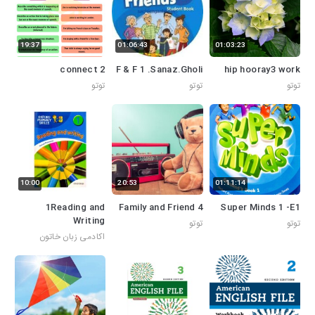
19:37
01:06:43
01:03:23
connect 2
F & F 1 .Sanaz.Gholi
hip hooray3 work
توتو
توتو
توتو
10:00
20:53
01:11:14
1Reading and
Family and Friend 4
Super Minds 1 -E1
Writing
توتو
توتو
اکادمی زبان خاتون