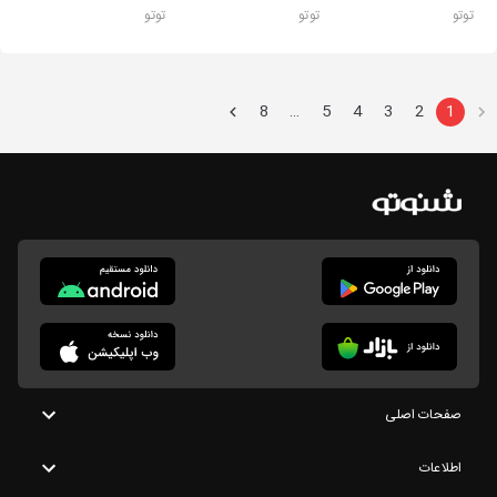
توتو
توتو
توتو
8
5
4
3
2
1
…
صفحات اصلی
اطلاعات