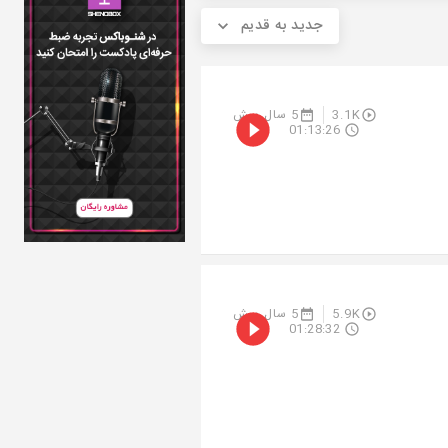
جدید به قدیم
3.1K
5 سال پیش
01:13:26
5.9K
5 سال پیش
01:28:32