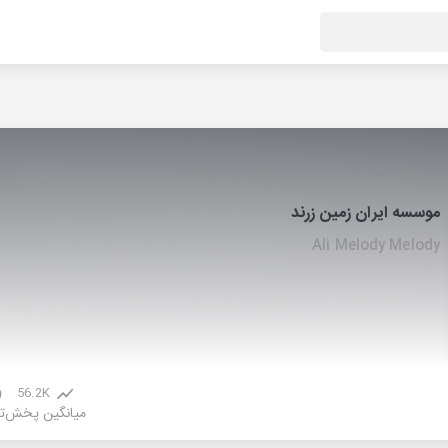
موسسه ایران زمین زرند
Ali Melody Melody
56.2K
میانگین پخش
ت