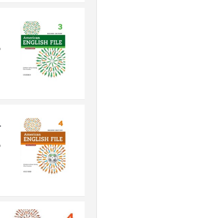
1
م
4
م