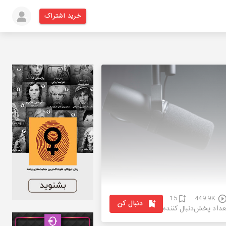
خرید اشتراک
15
449.9K
دنبال کن
عداد پخش
دنبال کننده