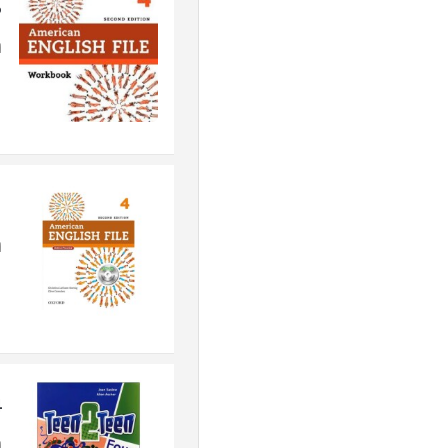
B
ا
1
ا
4