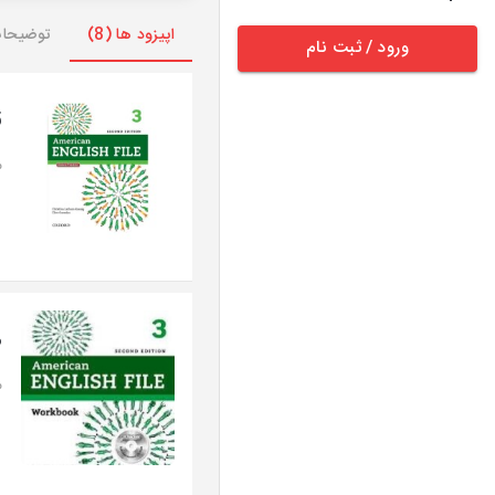
اپیزود ها (8)
توضیحا
ورود / ثبت نام
5
م
B
م