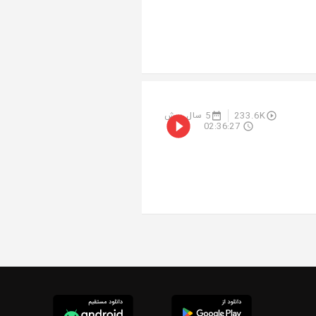
233.6K
5 سال پیش
02:36:27