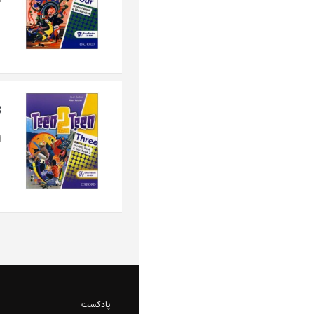
ا
3
ای
پادکست