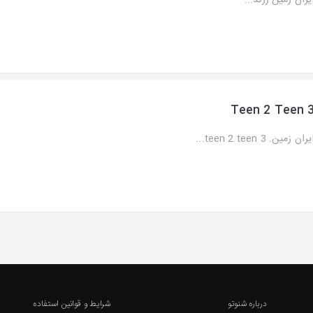
یران زمین زرند...
Teen 2 Teen 
ران زمین. teen 2 teen 3...
درباره شنوتو
شرایط و قوانین استفاده