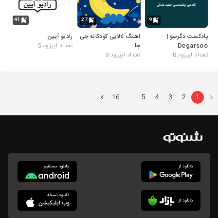
41
27
9
پادکست دگرسو |
اهنگ لالایی کودکانه جی
رادیو آیین
Degarsoo
جا
تعداد اپیزود:5
تعداد اپیزود:8
تعداد اپیزود:9
16
5
4
3
2
1
…