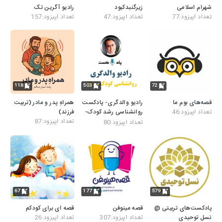
شهرام اسلامی
زیرگنبدکبود
رادیو آگرین تک
تعداد اپیزود:77
تعداد اپیزود:47
تعداد اپیزود:157
118
503
72
قصه‌های بوم ما
رادیو والدگری- پادکست
همراهِ پدر و مادر (تربیت
تعداد اپیزود:46
روانشناسی رشد کودک-
فرزند)
نوجوان- فرزندپروری
تعداد اپیزود:87
تعداد اپیزود:80
67
177
579
پادکست‌های تربیتی @
قصه مینوفن
قصه ای برای کودکم
نسل توحیدی
تعداد اپیزود:307
تعداد اپیزود:26