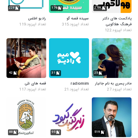
228
176
2.9K
پادکست های دکتر
سپیده قصه گو
رادیو اطلس
فرهنگ هلاکویی
تعداد اپیزود:315
تعداد اپیزود:119
تعداد اپیزود:122
42
31
25
مادر پسری به نام جانیار
radiomim
قصه های نلی
تعداد اپیزود:27
تعداد اپیزود:21
تعداد اپیزود:117
88
95
519