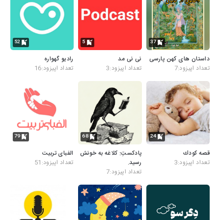
52
5
37
داستان های کهن پارسی
نی نی مد
رادیو گهواره
تعداد اپیزود:7
تعداد اپیزود:3
تعداد اپیزود:16
79
68
24
قصه كودك
پادکستِ: کلاغه به خونش
الفبای تربیت
تعداد اپیزود:3
رسید.
تعداد اپیزود:51
تعداد اپیزود:7