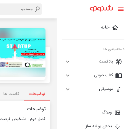
خانه
دسته بندی ها
پادکست
کتاب صوتی
موسیقی
توضیحات
کامنت ها
توضیحات
وبلاگ
فصل دوم : تشخیص فرصت 
بخش برنامه ساز