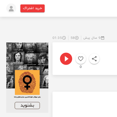
خرید اشتراک
9 سال پیش
58
01:35
0