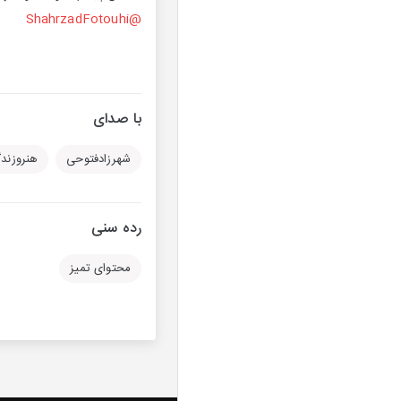
@ShahrzadFotouhi
با صدای
شهرزادفتوحی
هنرو‌زند
رده سنی
محتوای تمیز