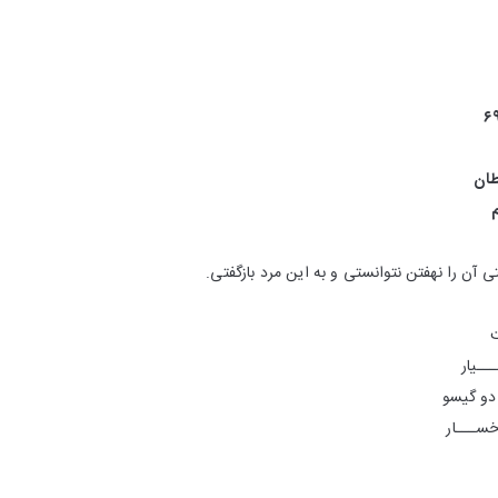
طان
ی آن را نهفتن نتوانستی و به این مرد باز‌گفتی.
ت
ــیار
دو گیسو
ســـار