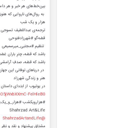
بین‌خط‌های هر خبر و هر داست
به روال‌های ناروایی که هنوز 
هزار و یک شب
ترجمه‌ی عبداللطیف تسوجی ت
قصّه‌گو #شهرزادفتوحی
تنظیم #مجتبی_میر‌سمیعی
باشد که قصّه، چترِ باران غصّه
باشد که قصّه، صدفِ آرامشی
در دریا‌های توفانی این جهان
هنر و زندگی شهرزاد
در یوتیوب از ابتدای داستان 
DKO5jWxbXXmC-FelHleB0
#هزارویکشب #هزار_و_یک
Shahrzad Art&Life
@ShahrzadArtandLife
مشتاق پیشنهاد و نقد و نظر 