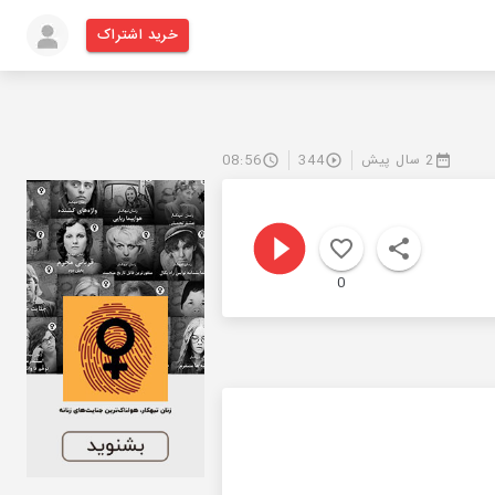
خرید اشتراک
2 سال پیش
344
08:56
0