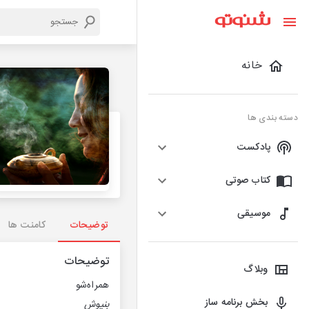
خانه
دسته بندی ها
پادکست
کتاب صوتی
موسیقی
توضیحات
کامنت ها
توضیحات
وبلاگ
همراه‌شو
بخش برنامه ساز
بنیوش