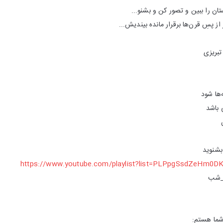
ان را ببین و تصور کن و بشنو...
از پسِ قرن‌ها برقرار مانده بیندیش...
بریزی
‌ها شود
 باشد
بشنوید
https://www.youtube.com/playlist?list=PLPpgSsdZeHm0
_شب
شما هستم: