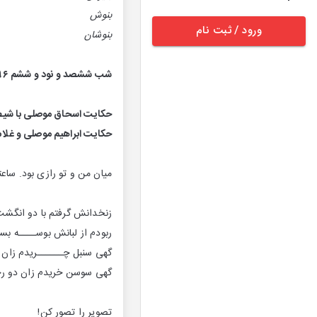
بنوش
ورود / ثبت نام
بنوشان
شب ششصد و نود و ششم ۶۹۶
حکایت اسحاق موصلی با شی
حکایت ابراهیم موصلی و غلام
میان من و تو رازی بود. ساعت
زنخدانش گرفتم با دو انگش
ربودم از لبانش بوســــه بسـ
گهی سنبل چــــــریدم زان 
گهی سوسن خریدم زان دو رخ
تصویر را تصور کن!