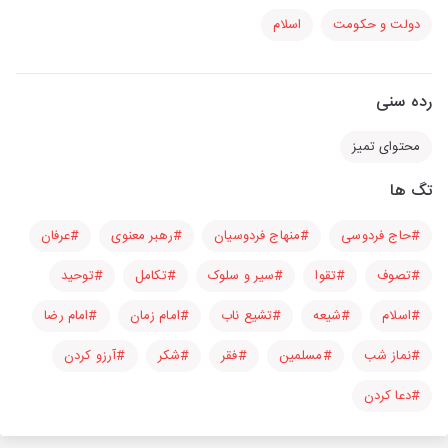
دولت و حکومت
اسلام
رده سنی
محتوای تمیز
تگ ها
#حاج فردوسی
#منهاج فردوسیان
#رهبر معنوی
#عرفان
#تصوف
#تقوا
#سیر و سلوک
#تکامل
#توحید
#اسلام
#شیعه
#تشیع ناب
#امام زمان
#امام رضا
#نماز شب
#مسلمین
#فقر
#شکر
#آرزو کردن
#دعا کردن