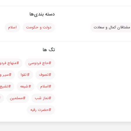
دسته بندی‌ها
مشتاقان کمال و سعادت
دولت و حکومت
اسلام
تگ ها
#حاج فردوسی
#منهاج فردو
#تصوف
#تقوا
#سیر و
#اسلام
#شیعه
#تشیع 
#نماز شب
#مسلمین
#
#حضرت رقیه