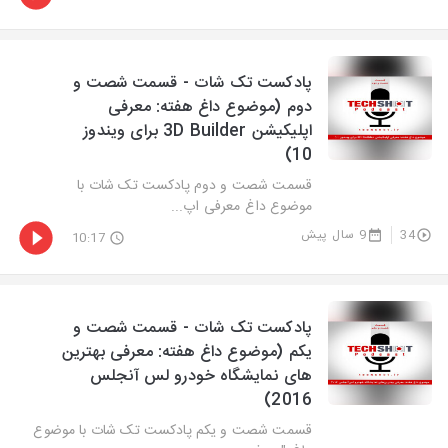
پادکست تک شات - قسمت شصت و
دوم (موضوع داغ هفته: معرفی
اپلیکیشن 3D Builder برای ویندوز
10)
قسمت شصت و دوم پادکست تک شات با
موضوع داغ معرفی اپ...
34
9 سال پیش
10:17
پادکست تک شات - قسمت شصت و
یکم (موضوع داغ هفته: معرفی بهترین
های نمایشگاه خودرو لس آنجلس
2016)
قسمت شصت و یکم پادکست تک شات با موضوع