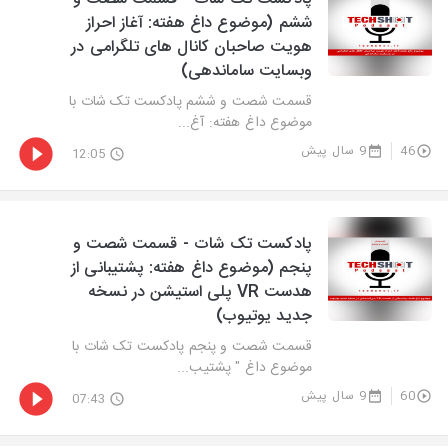
ششم (موضوع داغ هفته: آغاز احراز
هویت صاحبان کانال های تلگرامی در
وبسایت ساماندهی)
قسمت شصت و ششم پادکست تک شات با
موضوع داغ هفته: آغ...
46
9 سال پیش
12:05
پادکست تک شات - قسمت شصت و
پنجم (موضوع داغ هفته: پشتیبانی از
هدست VR پلی استیشن در نسخه
جدید یوتیوب)
قسمت شصت و پنجم پادکست تک شات با
موضوع داغ " پشتیب...
60
9 سال پیش
07:43