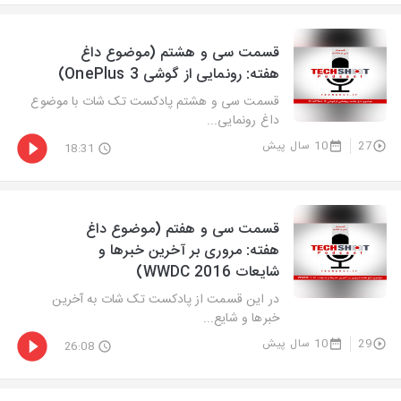
قسمت سی و هشتم (موضوع داغ
هفته: رونمایی از گوشی OnePlus 3)
قسمت سی و هشتم پادکست تک شات با موضوع
داغ رونمایی...
27
10 سال پیش
18:31
قسمت سی و هفتم (موضوع داغ
هفته: مروری بر آخرین خبرها و
شایعات WWDC 2016)
در این قسمت از پادکست تک شات به آخرین
خبرها و شایع...
29
10 سال پیش
26:08