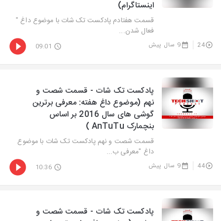
اینستاگرام)
قسمت هفتادم پادکست تک شات با موضوع داغ "
فعال شدن...
24
9 سال پیش
09:01
پادکست تک شات - قسمت شصت و
نهم (موضوع داغ هفته: معرفی برترین
گوشی های سال 2016 بر اساس
بنچمارک AnTuTu )
قسمت شصت و نهم پادکست تک شات با موضوع
داغ "معرفی ب...
44
9 سال پیش
10:36
پادکست تک شات - قسمت شصت و