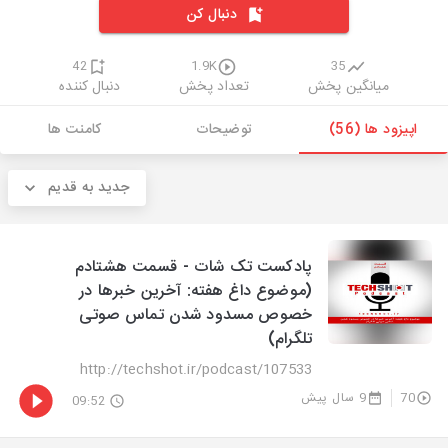
دنبال کن
42
1.9K
35
میانگین پخش
تعداد پخش
دنبال کننده
اپیزود ها (56)
توضیحات
کامنت ها
جدید به قدیم
پادکست تک شات - قسمت هشتادم
(موضوع داغ هفته: آخرین خبرها در
خصوص مسدود شدن تماس صوتی
تلگرام)
http://techshot.ir/podcast/107533
70
9 سال پیش
09:52