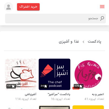
خرید اشتراک
پادکست
غذا و آشپزی
137
36
175
انجیر و به
پادکست “سرآشپز”
آشپزباشی
تعداد اپیزود:41
تعداد اپیزود:16
تعداد اپیزود:114