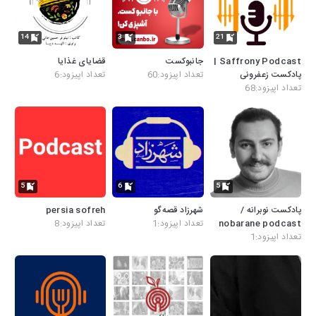
14
3
21
Saffrony Podcast |
جانبوکست
قضایای غذایا
پادکست زعفرونی
تعداد اپیزود:60
تعداد اپیزود:6
تعداد اپیزود:68
5
6
5
پادکست نوبرانه /
شهرزاد قصه‌گو
persia sofreh
nobarane podcast
تعداد اپیزود:1
تعداد اپیزود:8
تعداد اپیزود:1