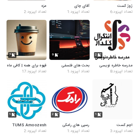
ژوژ کست
آقای چای
مزه
تعداد اپیزود:6
تعداد اپیزود:1
تعداد اپیزود:2
7
9
2
مدرسه خاطره نویسی
بحث های فلسفی
قهوه برای همه | کافی ماه
تعداد اپیزود:8
تعداد اپیزود:1
تعداد اپیزود:17
1
2
1
اچم کست
رسپی های رامکی
TUMS Amoozesh
تعداد اپیزود:3
تعداد اپیزود:1
تعداد اپیزود:2