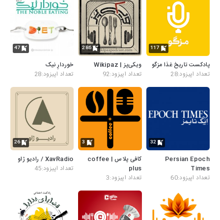
47
286
117
پادکست تاریخ غذا مزگو
ویکی‌پز | Wikipaz
خوردارِ نیک
تعداد اپیزود:28
تعداد اپیزود:92
تعداد اپیزود:28
26
3
32
Persian Epoch
کافی پلاس | coffee
XavRadio / رادیو ژاو
Times
plus
تعداد اپیزود:45
تعداد اپیزود:60
تعداد اپیزود:3