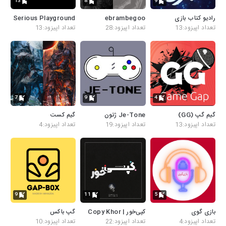
13
8
9
رادیو کتاب بازی
ebrambegoo
Serious Playground
تعداد اپیزود:13
تعداد اپیزود:28
تعداد اپیزود:13
7
9
4
گیم گپ (GG)
Je-Tone ژتون
گیم کست
تعداد اپیزود:13
تعداد اپیزود:19
تعداد اپیزود:4
9
11
5
بازی گوی
کپی‌خور | Copy Khor
گپ باکس
تعداد اپیزود:4
تعداد اپیزود:22
تعداد اپیزود:10