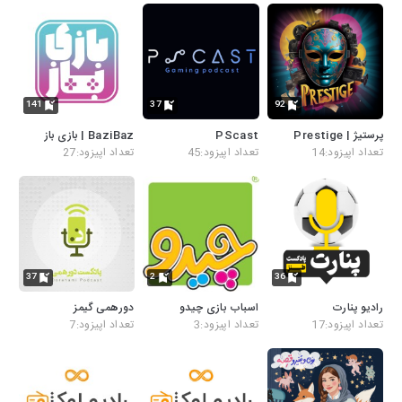
141
37
92
پرستیژ | Prestige
PScast
BaziBaz | بازی باز
تعداد اپیزود:14
تعداد اپیزود:45
تعداد اپیزود:27
37
2
36
رادیو پنارت
اسباب بازی چیدو
دورهمی گیمز
تعداد اپیزود:17
تعداد اپیزود:3
تعداد اپیزود:7