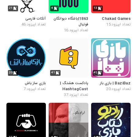
21
4
13
Chakad Games
1863|باشگاه دیوانگان
آنکات فارسی
تعداد اپیزود:15
فوتبال
تعداد اپیزود:46
تعداد اپیزود:16
20
41
41
BaziBaz | بازی باز
پادکست هشتگ |
بازی ساز باش
تعداد اپیزود:20
HashtagCast
تعداد اپیزود:7
تعداد اپیزود:37