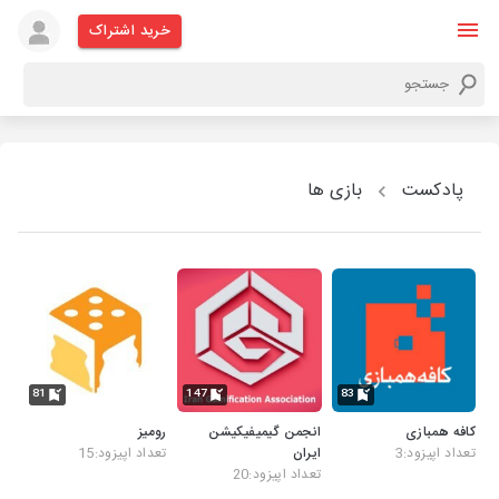
خرید اشتراک
پادکست
بازی ها
81
147
83
کافه همبازی
انجمن گیمیفیکیشن
رومیز
تعداد اپیزود:3
ایران
تعداد اپیزود:15
تعداد اپیزود:20