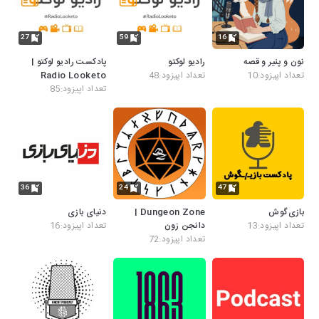
27
59
16
نون و پنیر و قصه
رادیو لوکتو
پادکست رادیو لوکتو |
تعداد اپیزود:10
تعداد اپیزود:48
Radio Looketo
تعداد اپیزود:85
36
24
47
بازی‌گوش
Dungeon Zone |
دنیای بازی
تعداد اپیزود:13
دانجن زون
تعداد اپیزود:16
تعداد اپیزود:72