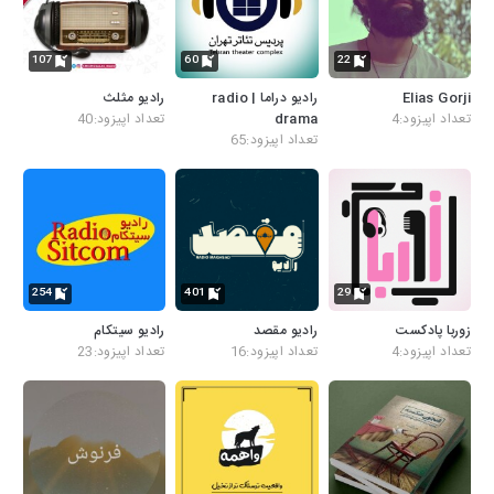
107
60
22
Elias Gorji
رادیو دراما | radio
رادیو مثلث
تعداد اپیزود:4
drama
تعداد اپیزود:40
تعداد اپیزود:65
254
401
29
زوربا پادکست
رادیو مقصد
رادیو سیتکام
تعداد اپیزود:4
تعداد اپیزود:16
تعداد اپیزود:23