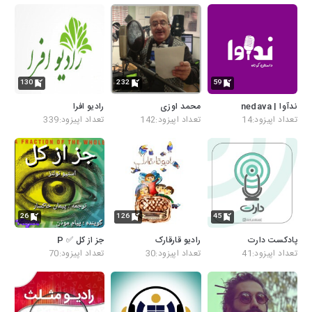
130
232
59
ندآوا | nedava
محمد اوزی
رادیو افرا
تعداد اپیزود:14
تعداد اپیزود:142
تعداد اپیزود:339
26
126
45
پادکست دارت
رادیو قارقارک
جز از کل ✅ P
تعداد اپیزود:41
تعداد اپیزود:30
تعداد اپیزود:70