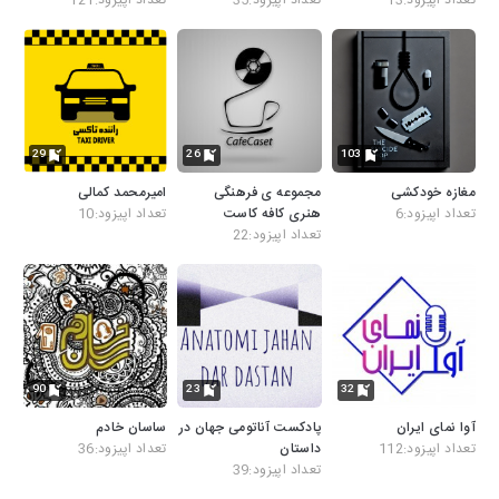
29
26
103
مغازه خودکشی
مجموعه ی فرهنگی
امیرمحمد کمالی
تعداد اپیزود:6
هنری کافه کاست
تعداد اپیزود:10
تعداد اپیزود:22
90
23
32
آوا نمای ایران
پادکست آناتومی جهان در
ساسان خادم
تعداد اپیزود:112
داستان
تعداد اپیزود:36
تعداد اپیزود:39