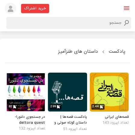
خرید اشتراک
پادکست
داستان های طنزآمیز
82
299
2.4K
قصه‌های ایرانی
پادکست قصه‌ها |
در جستجوی دلتورا-
تعداد اپیزود:143
داستان کوتاه صوتی و
deltora quest
مینیمال، داستانک
تعداد اپیزود:132
تعداد اپیزود:51