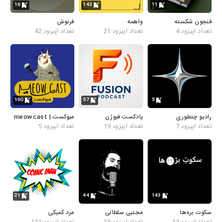
16
143
11
فنجون شکسته
واهمه
فرنوش
تعداد اپیزود:4
تعداد اپیزود:21
تعداد اپیزود:42
160
57
5
رادیو چتطوری
پادکست فیوژن
میوکست | meowcast
تعداد اپیزود:7
تعداد اپیزود:19
تعداد اپیزود:5
21
44
143
سکوت بره‌ها
مجتبی سلطانی
مرد کمیکی
تعداد اپیزود:13
تعداد اپیزود:35
تعداد اپیزود:121