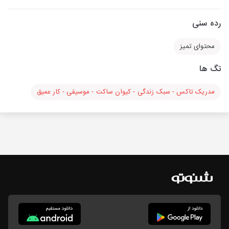
رده سنی
محتوای تمیز
تگ ها
مدریک تاکس - سبک زندگی - کیوان ساکت - موسیقی - کار عمیق