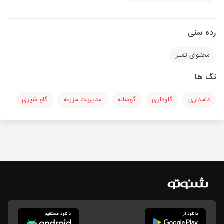
رده سنی
محتوای تمیز
تگ ها
دامداری
گاوداری
گوساله
مدیریت مزرعه
گاو شیری