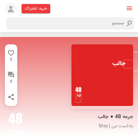
خرید اشتراک
5
0
جرعه 48 ● جالب
پادکست می | Mey