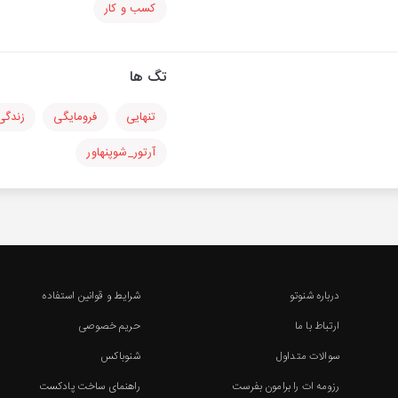
کسب و کار
تگ ها
تنهایی
فرومایگی
زندگی
آرتور_شوپنهاور
درباره شنوتو
شرایط و قوانین استفاده
ارتباط با ما
حریم خصوصی
سوالات متداول
شنوباکس
رزومه ات را برامون بفرست
راهنمای ساخت پادکست