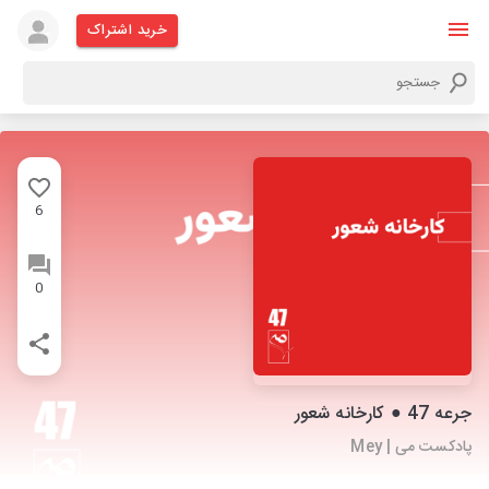
خرید اشتراک
6
0
جرعه 47 ● کارخانه شعور
پادکست می | Mey