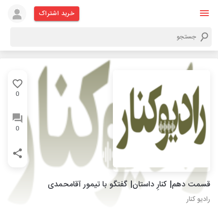
خرید اشتراک
0
0
قسمت دهم| کنارِ داستان| گفتگو با تیمور آقامحمدی
رادیو کنار