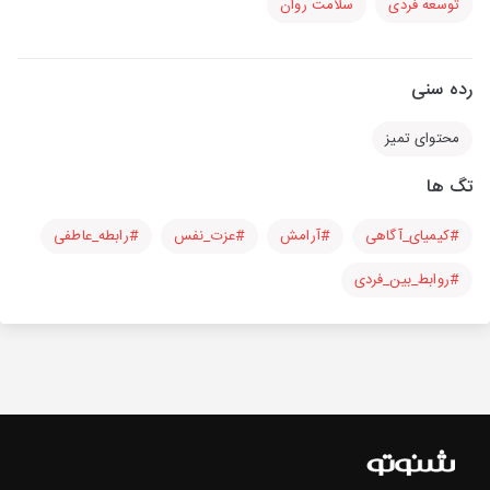
توسعه فردی
سلامت روان
رده سنی
محتوای تمیز
تگ ها
#کیمیای_آگاهی
#آرامش
#عزت_نفس
#رابطه_عاطفی
#روابط_بین_فردی