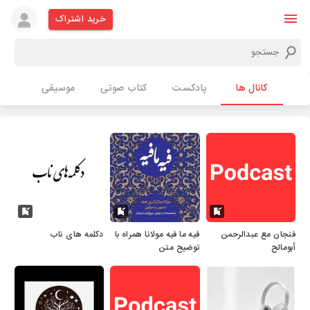
خرید اشتراک
کانال ها
پادکست
کتاب صوتی
موسیقی
فنجان مع عبدالرحمن
فیه ما فیه مولانا همراه با
دکلمه‌ های ناب
أبومالح
توضیح متن