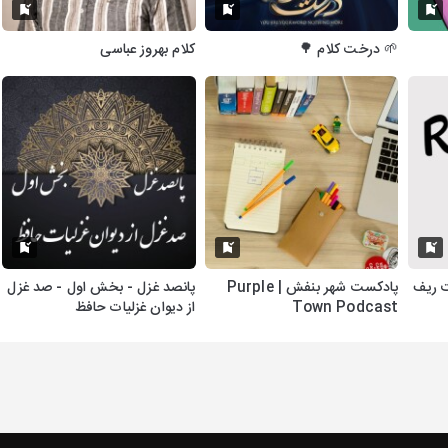
🌱 درخت کلام 🌳
کلام بهروز عباسی
پادکست شهر بنفش | Purple
پانصد غزل - بخش اول - صد غزل
Town Podcast
از دیوان غزلیات حافظ