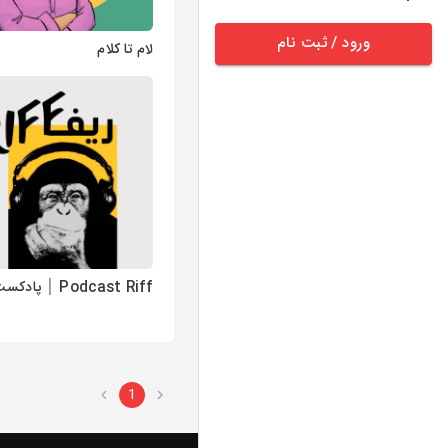
ورود / ثبت نام
لام تا کلام
Podcast Riff │ پادکست ریف
1