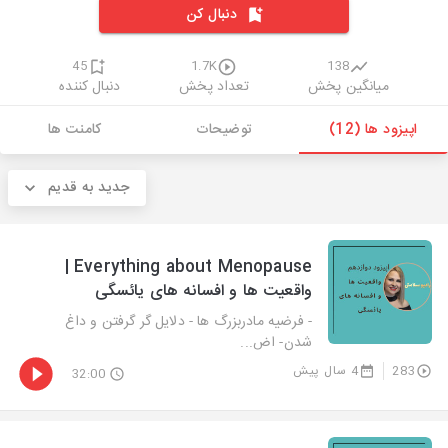
دنبال کن
45
1.7K
138
میانگین پخش
تعداد پخش
دنبال کننده
اپیزود ها (12)
توضیحات
کامنت ها
جدید به قدیم
Everything about Menopause |
واقعیت ها و افسانه های یائسگی
- فرضیه مادربزرگ ها - دلایل گر گرفتن و داغ
شدن- اض...
283
4 سال پیش
32:00