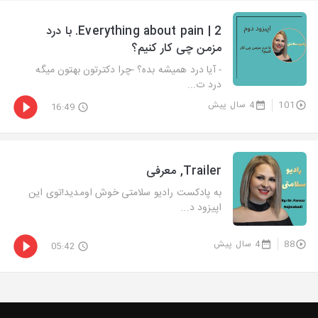
2 | Everything about pain. با درد
مزمن چی کار کنیم؟
- آیا درد همیشه بده؟ -چرا دکترتون بهتون میگه
درد ت...
101
4 سال پیش
16:49
Trailer, معرفی
به پادکست رادیو سلامتی خوش اومدید!توی این
اپیزود د...
88
4 سال پیش
05:42