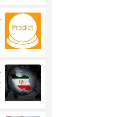
ح
د
ش
ت
ر
ن
ح
ا