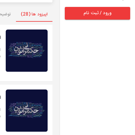
ورود / ثبت نام
اپیزود ها (28)
توضیح
ا
ا
ب
ا
ا
ب