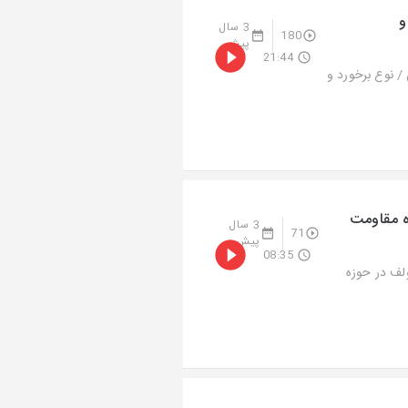
و
3 سال
180
پیش
21:44
لاب| موضوع: شناخت نسل Z یا نوجوانان / نوع برخورد و
ه مقاومت
3 سال
71
پیش
08:35
لف در حوزه