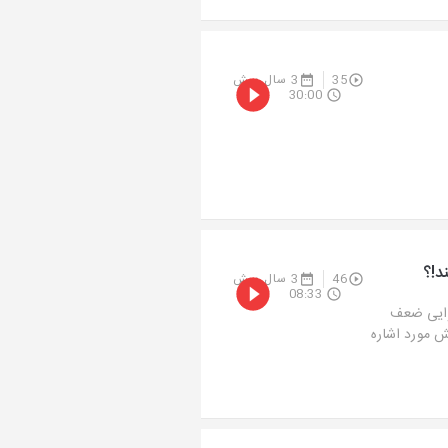
35
3 سال پیش
30:00
د!؟
46
3 سال پیش
08:33
چرایی ضعف
 مورد اشاره