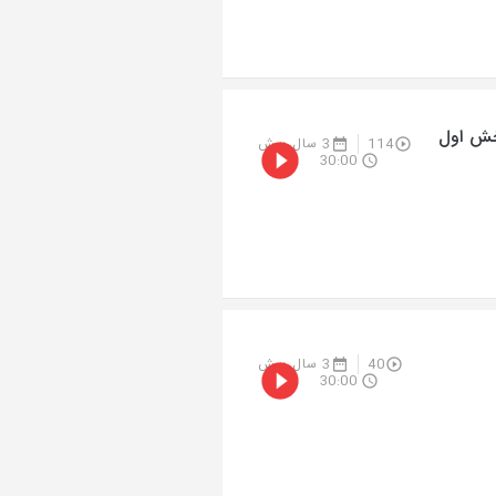
بخش اول
114
3 سال پیش
30:00
40
3 سال پیش
30:00