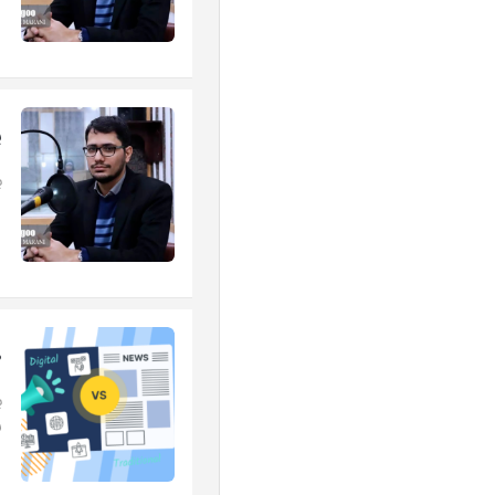
پ
ب
ض
ب
رس