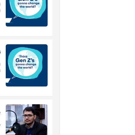
است
ت
است
پ
ب