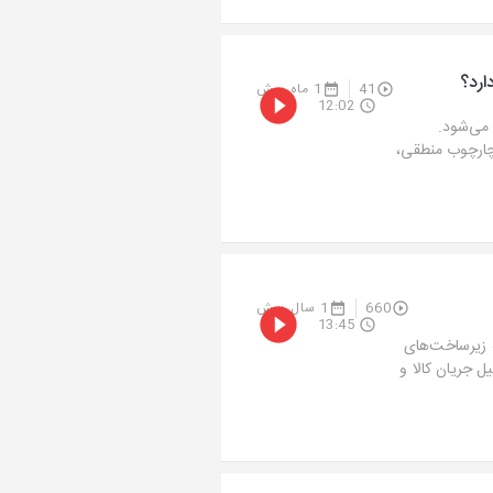
ارد؟
41
1 ماه پیش
12:02
می‌شود.
 چارچوب منطقی،
660
1 سال پیش
13:45
ه زیرساخت‌های
ل جریان کالا و