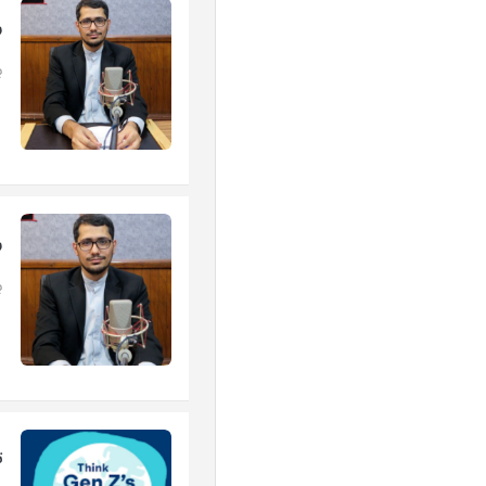
ر
ب
ر
ب
ت