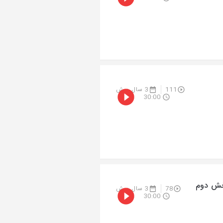
111
3 سال پیش
30:00
بخش دوم
78
3 سال پیش
30:00