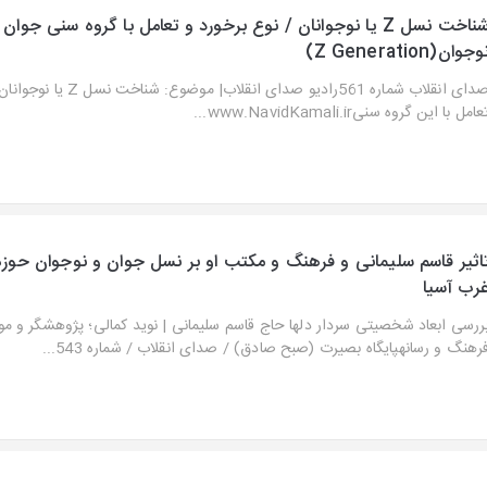
شناخت نسل Z یا نوجوانان / نوع برخورد و تعامل با گروه سنی جوان 
وجوان(Z Generation)
صدای انقلاب شماره 561رادیو صدای انق
عامل با این گروه سنیwww.NavidKamali.ir...
اثیر قاسم سلیمانی و فرهنگ و مکتب او بر نسل جوان و نوجوان حوز
رب آسیا
ررسی ابعاد شخصیتی سردار دلها حاج قاسم سلیمانی | نوید کمالی؛ پژوهشگر و مو
رهنگ و رسانهپایگاه بصیرت (صبح صادق) / صدای انقلاب / شماره 543...