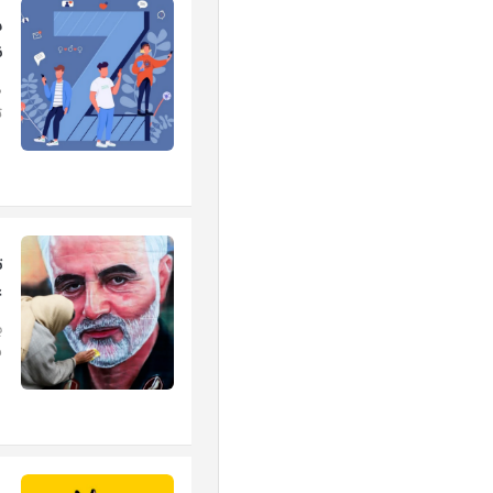
ن
ت
ت
غ
ب
ف