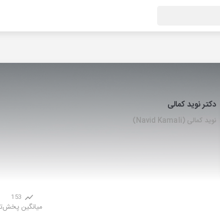
دکتر نوید کمالی
نوید کمالی (Navid Kamali)
153
میانگین پخش
ت