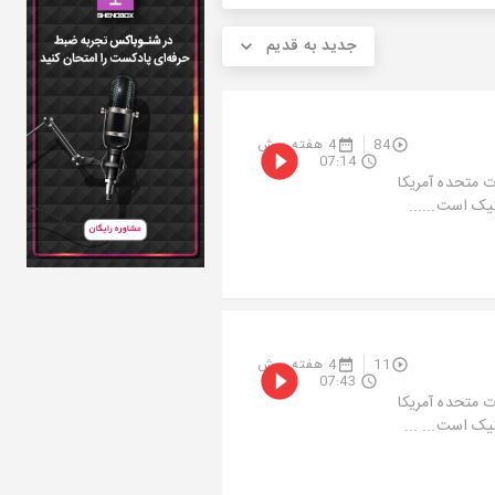
جدید به قدیم
84
4 هفته پیش
07:14
ت متحده آمریکا
یک است......
11
4 هفته پیش
07:43
ت متحده آمریکا
یک است... ...