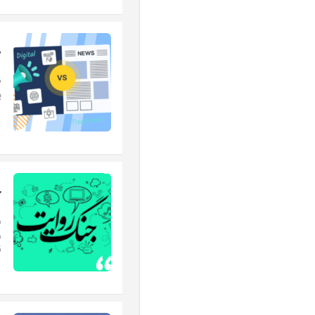
ض
د
پر
ج
ر
ر
ق