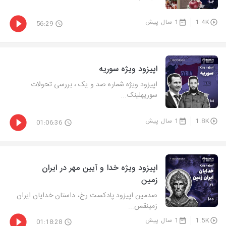
1.4K
1 سال پیش
56:29
اپیزود ویژه سوریه
اپیزود ویژه شماره صد و یک ، بررسی تحولات
سوریهلینک...
1.8K
1 سال پیش
01:06:36
اپیزود ویژه خدا و آیین مهر در ایران
زمین
صدمین اپیزود پادکست رخ، داستان خدایان ایران
زمینقس...
1.5K
1 سال پیش
01:18:28