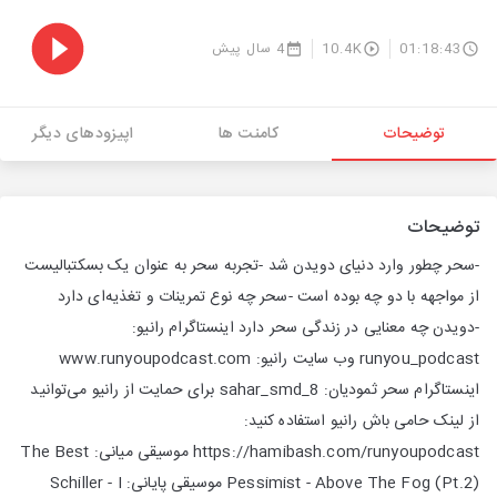
01:18:43
10.4K
4 سال پیش
توضیحات
کامنت ها
اپیزودهای دیگر
توضیحات
-سحر چطور وارد دنیای دویدن شد -تجربه سحر به عنوان یک بسکتبالیست
از مواجهه با دو چه بوده است -سحر چه نوع تمرینات و تغذیه‌ای دارد
-دویدن چه معنایی در زندگی سحر دارد اینستاگرام رانیو:
runyou_podcast وب سایت رانیو: www.runyoupodcast.com
اینستاگرام سحر ثمودیان: sahar_smd_8 برای حمایت از رانیو می‌توانید
از لینک حامی باش رانیو استفاده کنید:
https://hamibash.com/runyoupodcast موسیقی میانی: The Best
Pessimist - Above The Fog (Pt.2) موسیقی پایانی: Schiller - I