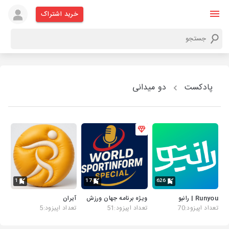
خرید اشتراک
پادکست
دو میدانی
1
17
626
Runyou | رانیو
ویژه برنامه جهان ورزش
آیران
تعداد اپیزود:70
تعداد اپیزود:51
تعداد اپیزود:5