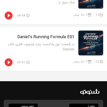
جک دنیلز را...
15
7 ماه پیش
04:44
Daniel's Running Formula E01
در قسمت اول پادکست، وارد چارچوب فکری کتاب
Daniels’...
22
7 ماه پیش
03:41