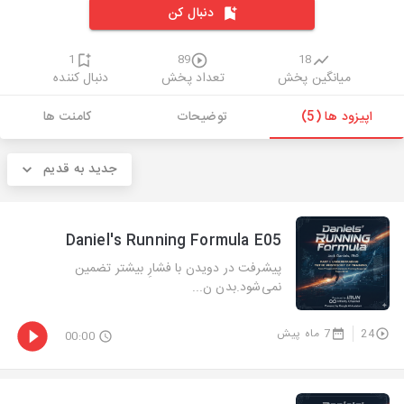
دنبال کن
1
89
18
میانگین پخش
تعداد پخش
دنبال کننده
اپیزود ها (5)
توضیحات
کامنت ها
جدید به قدیم
Daniel's Running Formula E05
پیشرفت در دویدن با فشارِ بیشتر تضمین
نمی‌شود.بدن ن...
24
7 ماه پیش
00:00