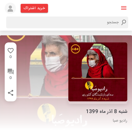
خرید اشتراک
0
0
شنبه 8 آذر ماه 1399
رادیو صبا