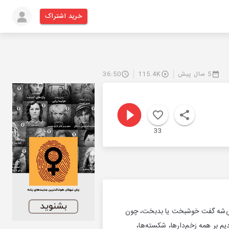
خرید اشتراک
5 سال پیش
115.4K
36:50
33
ی‌شه گفت خوشبخت یا بدبخت، چون
م بر همه زخم‌دارها، شکسته‌ها،