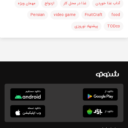
آداب غذا خوردن
غذا در محل کار
ازدواج
مهمان ویژه
Persian
video game
FruitCraft
food
TODco
پیشنهاد نوروزی