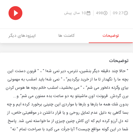
09:27
498
10 سال پیش
توضیحات
کامنت ها
اپیزودهای دیگر
توضیحات
" حالا چند دقیقه دیگر بنشین، نترس، دیر نمی شه! " ، " قربون دستت این
بچه ما را نگهدار تا ما از خرید برگردیم" ، " نمی شه! باید امشب به مهمونی
بیای وگرنه دلخور می شم" ، " می بخشید، امشب خانم بچه ها هوس كردن
برن گردش. قربونت اون ماشینتو یه دو ساعت بده ممنون می شم" و...
بدون شك همه ما بارها و بارها با مواردی این چنینی برخورد كرده ایم و چه
بسا گاهی به دلیل عدم تمایل روحی و یا قرار داشتن در موقعیتی خاص، از
ته دل آرزو كرده ایم كه ای كاش چنین چیزی از ما خواسته نمی شد. پاسخ
شما در این گونه مواقع چیست؟ آیا جرأت می كنید با صراحت تمام " نه"