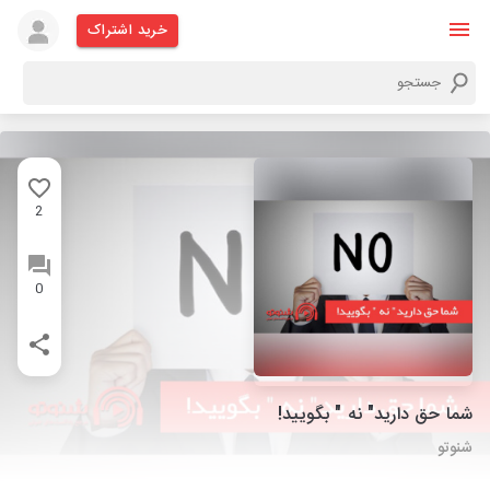
خرید اشتراک
2
0
شما حق دارید" نه " بگویید!
شنوتو