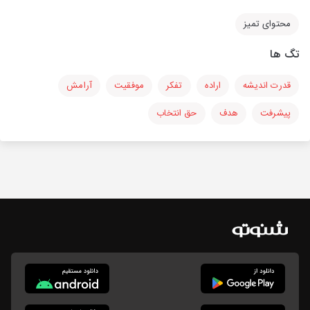
محتوای تمیز
تگ ها
قدرت اندیشه
اراده
تفکر
موفقیت
آرامش
پیشرفت
هدف
حق انتخاب