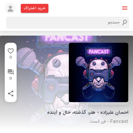
خرید اشتراک
0
0
احسان علیزاده - هنر، گذشته، حال و آینده
Fancast - فن کست