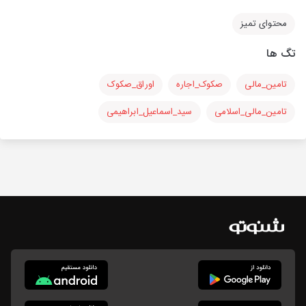
محتوای تمیز
تگ ها
تامین_مالی
صکوک_اجاره
اوراق_صکوک
تامین_مالی_اسلامی
سید_اسماعیل_ابراهیمی