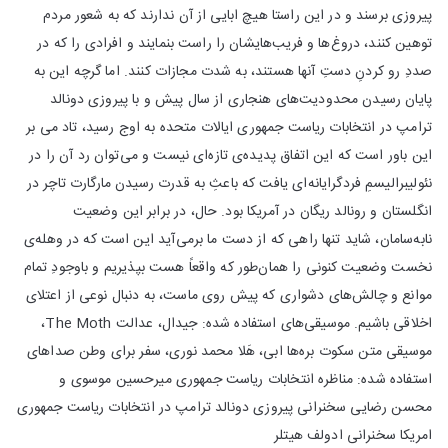
پیروزی برسند و در این راستا هیچ ابایی از آن ندارند که به شعور مردم
توهین کنند، دروغ‌ها و فریب‌هایشان را راست بنمایند و افرادی را که در
صددِ رو کردنِ دستِ آنها هستند، به شدت مجازات کنند. اما گرچه این به
پایان رسیدن محدودیت‌های هنجاری از سال پیش و با پیروزی دونالد
ترامپ در انتخابات ریاست جمهوری ایالات متحده به اوج رسید، تاد می بر
این باور است که این اتفاق پدیده‌ی تازه‌ای نیست و می‌توان رد آن را در
نئولیبرالیسمِ فردگرایانه‌ای یافت که باعثِ به قدرت رسیدن مارگارت تاچر در
انگلستان و رونالد ریگان در آمریکا بود. حال، در برابر این وضعیت
نابه‌سامان، شاید تنها راهی که از دست ما برمی‌آید این است که در وهله‌ی
نخست وضعیت کنونی را همان‌طور که واقعاً هست بپذیریم و باوجودِ تمام
موانع و چالش‌های دشواری که پیش روی ماست، به دنبال نوعی از اعتلای
اخلاقی باشیم. موسیقی‌های استفاده شده: جیدال، عدالت The Moth،
موسیقی متن سکوت بره‌ها ابی، هَلا محمد نوری، سفر برای وطن صداهای
استفاده شده: مناظره انتخابات ریاست جمهوری میرحسین موسوی و
محسن رضایی سخنرانی پیروزی دونالد ترامپ در انتخابات ریاست جمهوری
امریکا سخنرانی ادولف هیتلر