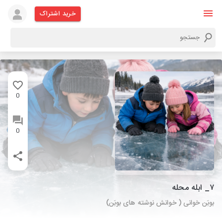
خرید اشتراک
0
0
۷_ ابله محله
بوبَن خوانی ( خوانش نوشته های بوبَن)