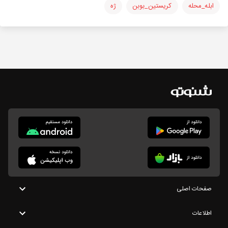
ابله_محله
کریستین_بوبن
ژه
صفحات اصلی
اطلاعات