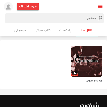
خرید اشتراک
کانال ها
پادکست
کتاب صوتی
موسیقی
Gramatune