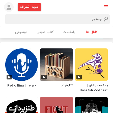
خرید اشتراک
کانال ها
پادکست
کتاب صوتی
موسیقی
پادکست بنفش |
کتابخونم
رادیو بینا | Radio Bina
Banafsh Podcast