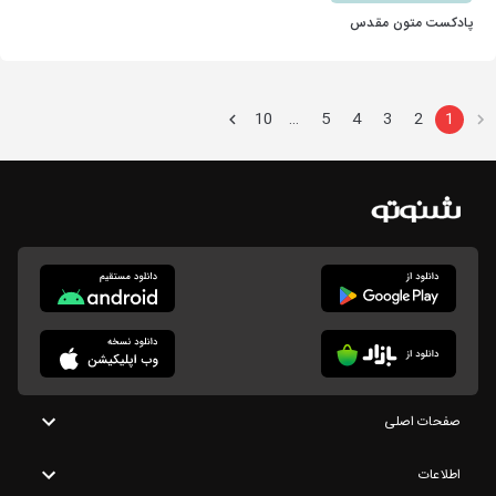
پادکست متون مقدس
10
5
4
3
2
1
…
صفحات اصلی
اطلاعات